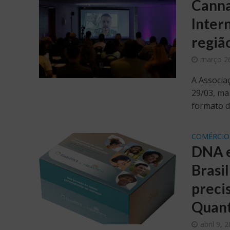
Canna
Inter
regiã
março 2
A Associa
29/03, ma
formato de
COMÉRCIO
DNA e
Brasi
preci
Quant
abril 9, 