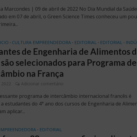
a Marcondes | 09 de abril de 2022 No Dia Mundial da Saúde
o em 07 de abril, o Green Science Times conheceu um po
imeira...
CIO
CULTURA EMPREENDEDORA
EDITORIAL
EDITORIAL
INDÚ
•
•
•
•
antes de Engenharia de Alimentos 
l são selecionados para Programa de
câmbio na França
 2022
Adicionar comentário
ressante programa de intercâmbio internacional francês é
 a estudantes do 4° ano dos cursos de Engenharia de Alimen
m aplicar...
EMPREENDEDORA
EDITORIAL
•