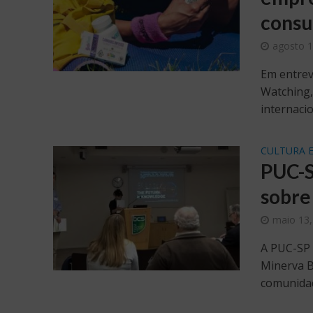
consu
agosto 1
Em entrev
Watching,
internacio
CULTURA 
PUC-S
sobre
maio 13,
A PUC-SP s
Minerva B
comunidad