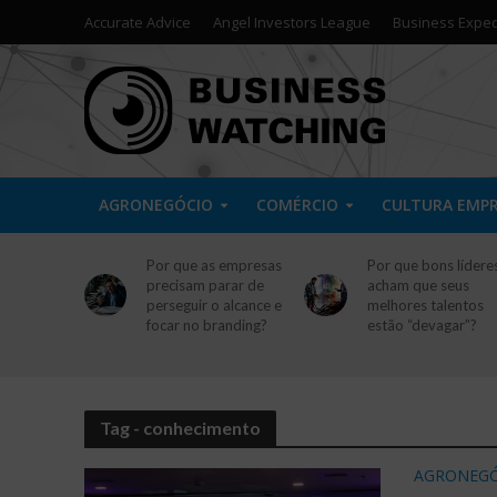
Accurate Advice
Angel Investors League
Business Exped
AGRONEGÓCIO
COMÉRCIO
CULTURA EMP
Por que as empresas
Por que bons lídere
precisam parar de
acham que seus
perseguir o alcance e
melhores talentos
focar no branding?
estão “devagar”?
Tag - conhecimento
AGRONEGÓ