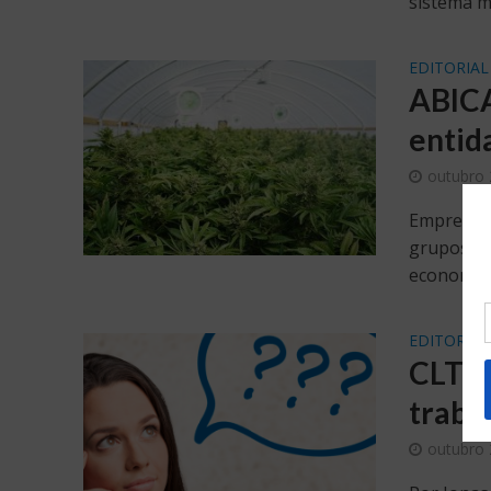
sistema m
EDITORIAL
ABICA
entid
outubro 
Empresas 
grupos de
economica
EDITORIAL
CLT o
traba
outubro 