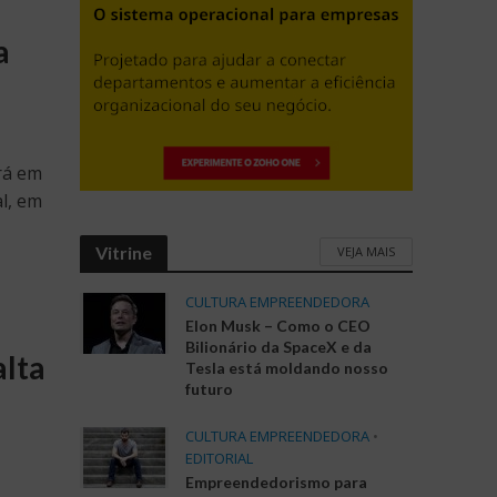
a
rá em
l, em
Vitrine
VEJA MAIS
CULTURA EMPREENDEDORA
Elon Musk – Como o CEO
Bilionário da SpaceX e da
alta
Tesla está moldando nosso
futuro
CULTURA EMPREENDEDORA
•
EDITORIAL
Empreendedorismo para