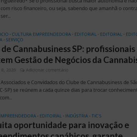
 Figueiredo* Se o profissional busca maior autonomia e nã
com risco financeiro, ou seja, sabendo que amanhã o contr
ser...
CIO
CULTURA EMPREENDEDORA
EDITORIAL
EDITORIAL
EDIT
•
•
•
•
A
SERVIÇO
•
 de Cannabusiness SP: profissionais
tem Gestão de Negócios da Cannabi
o 8, 2020
Adicionar comentário
ssociados e Convidados do Clube de Cannabusiness de Sã
C-SP) se reúnem a cada quinze dias para trocar conhecimen
com...
EMPREENDEDORA
EDITORIAL
INDÚSTRIA
TIC'S
•
•
•
ita oportunidade para inovação e
endimentos canábicos, garante