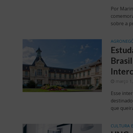
Por Marin
comemorad
sobre a pr
AGRONEGÓ
Estud
Brasi
Inter
março 1,
Esse inte
destinado
que queira
CULTURA 