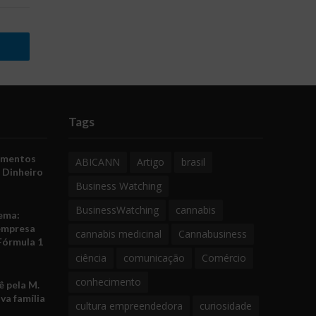
Tags
amentos
ABICANN
Artigo
brasil
 Dinheiro
Business Watching
BusinessWatching
cannabis
ema:
empresa
cannabis medicinal
Cannabusiness
Fórmula 1
ciência
comunicação
Comércio
conhecimento
 pela M.
va família
cultura empreendedora
curiosidade