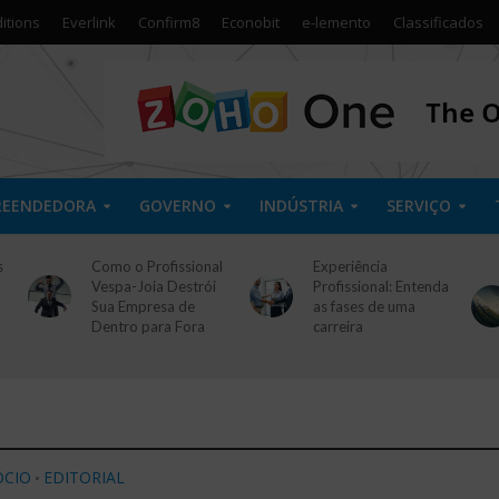
itions
Everlink
Confirm8
Econobit
e-lemento
Classificados
REENDEDORA
GOVERNO
INDÚSTRIA
SERVIÇO
s
Como o Profissional
Experiência
Vespa-Joia Destrói
Profissional: Entenda
Sua Empresa de
as fases de uma
Dentro para Fora
carreira
CIO
EDITORIAL
•