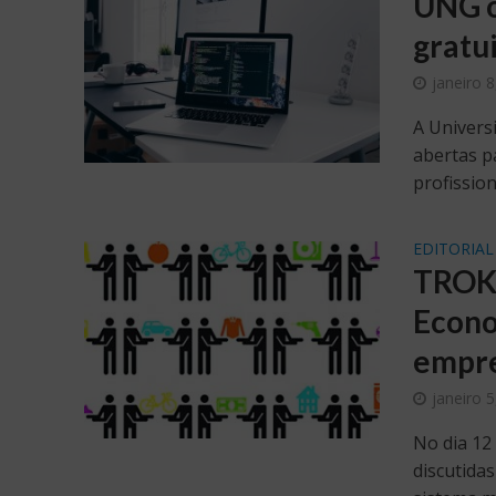
UNG o
gratu
janeiro 
A Univers
abertas p
profission
EDITORIAL
TROKZ
Econo
empr
janeiro 
No dia 12
discutida