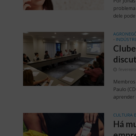
Por Jonas
problema 
dele pode 
AGRONEGÓ
INDÚSTRI
•
Clube
discu
fevereir
Membros A
Paulo (CD
aprender 
CULTURA 
Há mu
empre