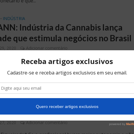
onetário e que...
INDÚSTRIA
•
NN: Indústria da Cannabis lança
ade que estimula negócios no Brasil
29, 2020
Adicionar comentário
e pessoas físicas podem se associar e participar dos comitê
 trabalho da ABICANN. Entidade nasce para representar
mente os...
EDITORIAL
SERVIÇO
•
•
u PJ: Depende da oportunidade de
lho e o que ofereceram para você
27, 2020
Adicionar comentário