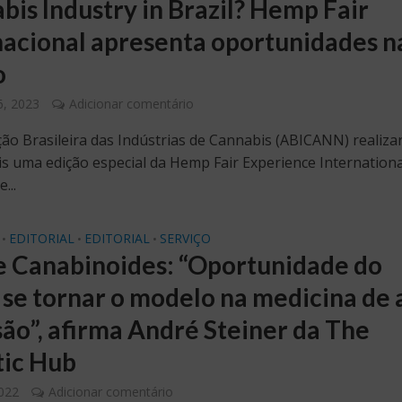
bis Industry in Brazil? Hemp Fair
nacional apresenta oportunidades n
o
6, 2023
Adicionar comentário
ção Brasileira das Indústrias de Cannabis (ABICANN) realiza
is uma edição especial da Hemp Fair Experience Internationa
...
EDITORIAL
EDITORIAL
SERVIÇO
•
•
•
 Canabinoides: “Oportunidade do
l se tornar o modelo na medicina de 
são”, afirma André Steiner da The
ic Hub
2022
Adicionar comentário