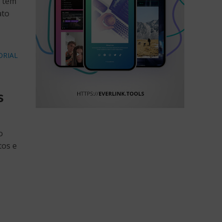
o tem
ato
ORIAL
s
o
tos e