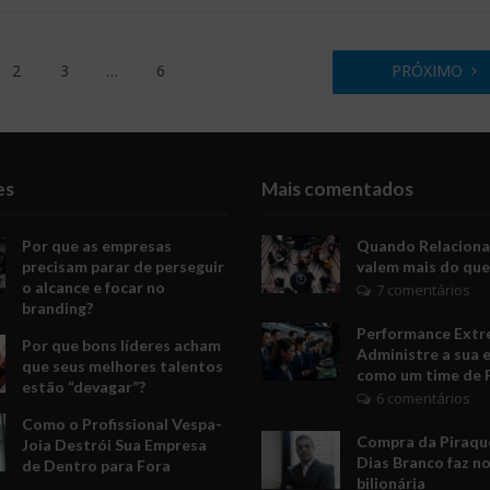
2
3
…
6
PRÓXIMO
es
Mais comentados
Por que as empresas
Quando Relacion
precisam parar de perseguir
valem mais do que
o alcance e focar no
7 comentários
branding?
Performance Extr
Por que bons líderes acham
Administre a sua 
que seus melhores talentos
como um time de 
estão “devagar”?
6 comentários
Como o Profissional Vespa-
Compra da Piraquê
Joia Destrói Sua Empresa
Dias Branco faz no
de Dentro para Fora
bilionária