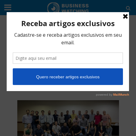
ESPECIAIS
•
SERVIÇO
Encontro Global
marca novo modelo
de trabalho da
Verum Partners
agosto 9, 2022
4 Min Read