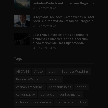
Fudoshin Pode Transformar Seus Negócios
3 comentários
O Jogo das Decisões: Como Vieses, o Fator
Social e o Imprevisto Afetam Seu Negócio.
3 comentários
Bossa Nova Investimentos é a primeira
empresa da América latina a lançar um
fundo através de uma Criptomoeda
4 comentários
Tags
ABICANN
Artigo
brasil
Business Watching
BusinessWatching
cannabis
cannabis medicinal
Cannabusiness
ciência
comunicação
Comércio
conhecimento
cultura empreendedora
curiosidade
dicas