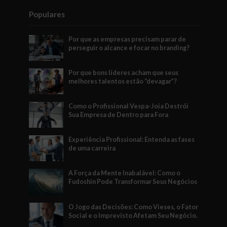
Populares
Por que as empresas precisam parar de
perseguir o alcance e focar no branding?
Por que bons líderes acham que seus
melhores talentos estão “devagar”?
Como o Profissional Vespa-Joia Destrói
Sua Empresa de Dentro para Fora
Experiência Profissional: Entenda as fases
de uma carreira
A Força da Mente Inabalável: Como o
Fudoshin Pode Transformar Seus Negócios
O Jogo das Decisões: Como Vieses, o Fator
Social e o Imprevisto Afetam Seu Negócio.