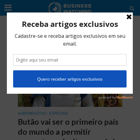
AGRONEGÓCIO
Categoria -Especiais
AGRONEGÓCIO
ESPECIAIS
•
Butão vai ser o primeiro país
do mundo a permitir