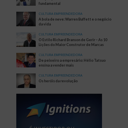
fundamental
CULTURA EMPREENDEDORA
A bola de neve: Warren Buffett e o negócio
da vida
CULTURA EMPREENDEDORA
O Estilo Richard Branson de Gerir – As 10
Lições do Maior Construtor de Marcas
CULTURA EMPREENDEDORA
De peixeiro a empresário: Hélio Tatsuo
ensina a vender mais
CULTURA EMPREENDEDORA
Os heróis da revolução