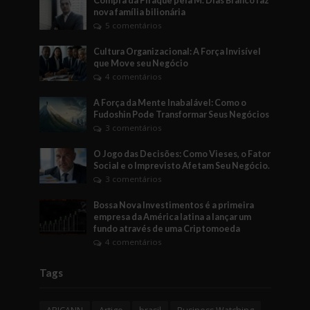
Compra da Piraquê pela M. Dias Branco faz
nova família bilionária
5 comentários
Cultura Organizacional: A Força Invisível
que Move seu Negócio
4 comentários
A Força da Mente Inabalável: Como o
Fudoshin Pode Transformar Seus Negócios
3 comentários
O Jogo das Decisões: Como Vieses, o Fator
Social e o Imprevisto Afetam Seu Negócio.
3 comentários
Bossa Nova Investimentos é a primeira
empresa da América latina a lançar um
fundo através de uma Criptomoeda
4 comentários
Tags