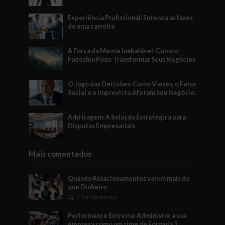
Experiência Profissional: Entenda as fases
de uma carreira
A Força da Mente Inabalável: Como o
Fudoshin Pode Transformar Seus Negócios
O Jogo das Decisões: Como Vieses, o Fator
Social e o Imprevisto Afetam Seu Negócio.
Arbitragem: A Solução Estratégica para
Disputas Empresariais
Mais comentados
Quando Relacionamentos valem mais do
que Dinheiro
7 comentários
Performance Extrema: Administre a sua
empresa como um time de Fórmula 1