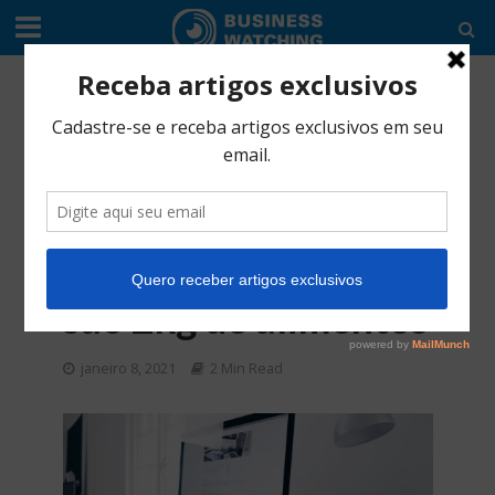
CULTURA EMPREENDEDORA
•
EDITORIAL
UNG oferece 90
cursos
profissionalizantes
gratuitos; O ingresso
são 2kg de alimentos
janeiro 8, 2021
2 Min Read