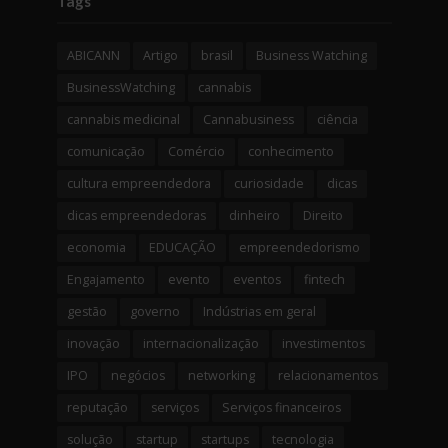
Tags
ABICANN
Artigo
brasil
Business Watching
BusinessWatching
cannabis
cannabis medicinal
Cannabusiness
ciência
comunicação
Comércio
conhecimento
cultura empreendedora
curiosidade
dicas
dicas empreendedoras
dinheiro
Direito
economia
EDUCAÇÃO
empreendedorismo
Engajamento
evento
eventos
fintech
gestão
governo
Indústrias em geral
inovação
internacionalização
investimentos
IPO
negócios
networking
relacionamentos
reputação
serviços
Serviços financeiros
solução
startup
startups
tecnologia