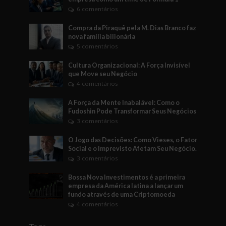
6 comentários
Compra da Piraquê pela M. Dias Branco faz
nova família bilionária
5 comentários
Cultura Organizacional: A Força Invisível
que Move seu Negócio
4 comentários
A Força da Mente Inabalável: Como o
Fudoshin Pode Transformar Seus Negócios
3 comentários
O Jogo das Decisões: Como Vieses, o Fator
Social e o Imprevisto Afetam Seu Negócio.
3 comentários
Bossa Nova Investimentos é a primeira
empresa da América latina a lançar um
fundo através de uma Criptomoeda
4 comentários