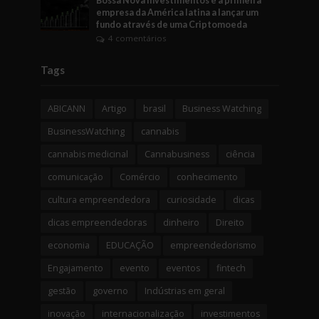
Bossa Nova Investimentos é a primeira
empresa da América latina a lançar um
fundo através de uma Criptomoeda
4 comentários
Tags
ABICANN
Artigo
brasil
Business Watching
BusinessWatching
cannabis
cannabis medicinal
Cannabusiness
ciência
comunicação
Comércio
conhecimento
cultura empreendedora
curiosidade
dicas
dicas empreendedoras
dinheiro
Direito
economia
EDUCAÇÃO
empreendedorismo
Engajamento
evento
eventos
fintech
gestão
governo
Indústrias em geral
inovação
internacionalização
investimentos