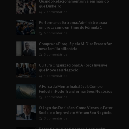
Quando Relacionamentos valem mais do
que Dinheiro
7 comentários
Performance Extrema: Administre a sua
empresa como um time de Fórmula 1
6 comentários
Compra da Piraquê pela M. Dias Branco faz
nova família bilionária
5 comentários
Cultura Organizacional: A Força Invisível
que Move seu Negócio
4 comentários
A Força da Mente Inabalável: Como o
Fudoshin Pode Transformar Seus Negócios
3 comentários
O Jogo das Decisões: Como Vieses, o Fator
Social e o Imprevisto Afetam Seu Negócio.
3 comentários