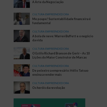
A Arte da Negociação
CULTURA EMPREENDEDORA
Me poupe! Sustentabilidade financeira é
fundamental
CULTURA EMPREENDEDORA
A bola de neve: Warren Buffett e o negócio
da vida
CULTURA EMPREENDEDORA
O Estilo Richard Branson de Gerir – As 10
Lições do Maior Construtor de Marcas
CULTURA EMPREENDEDORA
De peixeiro a empresário: Hélio Tatsuo
ensina a vender mais
CULTURA EMPREENDEDORA
Os heróis da revolução