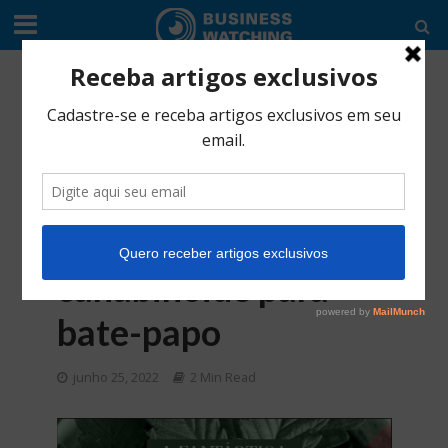
EDITORIAL
•
INDÚSTRIA
•
SERVIÇO
LIVE: The Quantic
Hub traz autoridade
brasileira em
medicina
canabinoide para
bate-papo
junho 25, 2022
2 Min Read