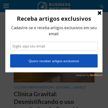
Tag - Cannabusiness
CULTURA EMPREENDEDORA
EDITORIAL
SERVIÇO
•
•
Clínica Gravital:
Desmistificando o uso