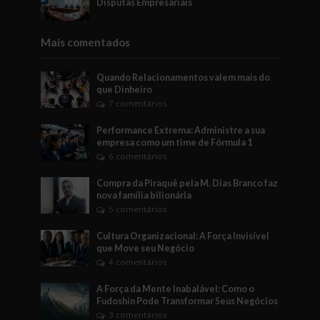
Disputas Empresariais
Mais comentados
Quando Relacionamentos valem mais do
que Dinheiro
7 comentários
Performance Extrema: Administre a sua
empresa como um time de Fórmula 1
6 comentários
Compra da Piraquê pela M. Dias Branco faz
nova família bilionária
5 comentários
Cultura Organizacional: A Força Invisível
que Move seu Negócio
4 comentários
A Força da Mente Inabalável: Como o
Fudoshin Pode Transformar Seus Negócios
3 comentários