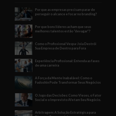
Por que as empresas precisam parar de
perseguir o alcance e focar no branding?
Por que bons líderes acham que seus
melhores talentos estão “devagar”?
Como o Profissional Vespa-Joia Destrói
Sua Empresa de Dentro para Fora
Experiência Profissional: Entenda as fases
de uma carreira
A Força da Mente Inabalável: Como o
Fudoshin Pode Transformar Seus Negócios
O Jogo das Decisões: Como Vieses, o Fator
Social e o Imprevisto Afetam Seu Negócio.
Arbitragem: A Solução Estratégica para