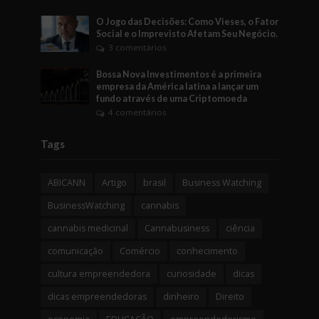
O Jogo das Decisões: Como Vieses, o Fator
Social e o Imprevisto Afetam Seu Negócio.
3 comentários
Bossa Nova Investimentos é a primeira
empresa da América latina a lançar um
fundo através de uma Criptomoeda
4 comentários
Tags
ABICANN
Artigo
brasil
Business Watching
BusinessWatching
cannabis
cannabis medicinal
Cannabusiness
ciência
comunicação
Comércio
conhecimento
cultura empreendedora
curiosidade
dicas
dicas empreendedoras
dinheiro
Direito