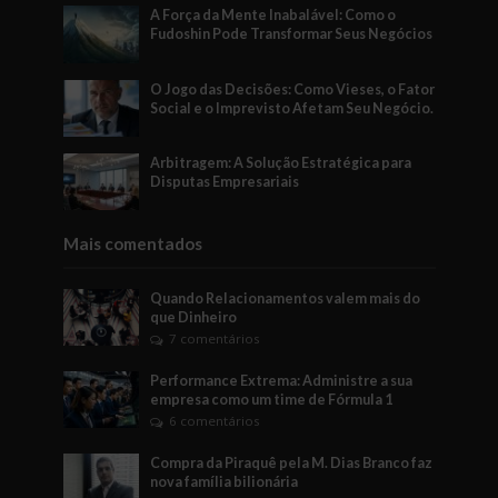
A Força da Mente Inabalável: Como o
Fudoshin Pode Transformar Seus Negócios
O Jogo das Decisões: Como Vieses, o Fator
Social e o Imprevisto Afetam Seu Negócio.
Arbitragem: A Solução Estratégica para
Disputas Empresariais
Mais comentados
Quando Relacionamentos valem mais do
que Dinheiro
7 comentários
Performance Extrema: Administre a sua
empresa como um time de Fórmula 1
6 comentários
Compra da Piraquê pela M. Dias Branco faz
nova família bilionária