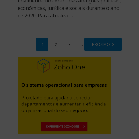
finalmente, no centro das atenções políticas,
econômicas, jurídica e sociais durante o ano
de 2020. Para atualizar a...
1
2
3
…
PRÓXIMO
8