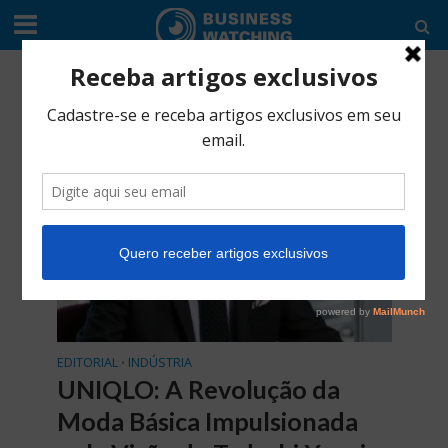
INDÚSTRIA
Categoria -Editorial
EDITORIAL
INDÚSTRIA
•
UNIQLO: A Revolução da
Moda Básica Impulsionada