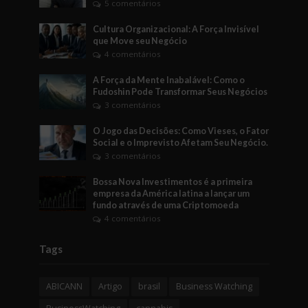
5 comentários
Cultura Organizacional: A Força Invisível
que Move seu Negócio
4 comentários
A Força da Mente Inabalável: Como o
Fudoshin Pode Transformar Seus Negócios
3 comentários
O Jogo das Decisões: Como Vieses, o Fator
Social e o Imprevisto Afetam Seu Negócio.
3 comentários
Bossa Nova Investimentos é a primeira
empresa da América latina a lançar um
fundo através de uma Criptomoeda
4 comentários
Tags
ABICANN
Artigo
brasil
Business Watching