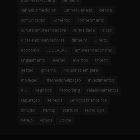
BusinessWatching
cannabis
cannabis medicinal
Cannabusiness
ciência
comunicação
Comércio
conhecimento
cultura empreendedora
curiosidade
dicas
dicas empreendedoras
dinheiro
Direito
economia
EDUCAÇÃO
empreendedorismo
Engajamento
evento
eventos
fintech
gestão
governo
Indústrias em geral
inovação
internacionalização
investimentos
IPO
negócios
networking
relacionamentos
reputação
serviços
Serviços financeiros
solução
startup
startups
tecnologia
Varejo
videos
Vitrine