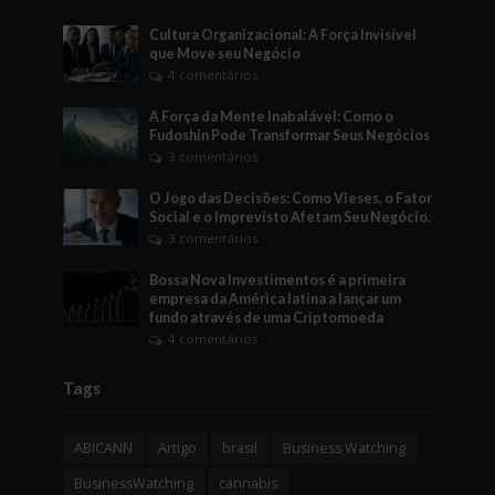
Cultura Organizacional: A Força Invisível
que Move seu Negócio
4 comentários
A Força da Mente Inabalável: Como o
Fudoshin Pode Transformar Seus Negócios
3 comentários
O Jogo das Decisões: Como Vieses, o Fator
Social e o Imprevisto Afetam Seu Negócio.
3 comentários
Bossa Nova Investimentos é a primeira
empresa da América latina a lançar um
fundo através de uma Criptomoeda
4 comentários
Tags
ABICANN
Artigo
brasil
Business Watching
BusinessWatching
cannabis