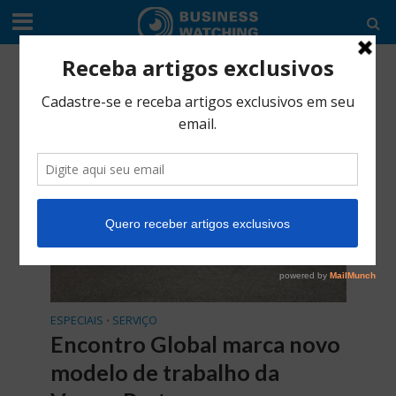
SERVIÇO
Categoria -Especiais
ESPECIAIS
SERVIÇO
•
Encontro Global marca novo
modelo de trabalho da