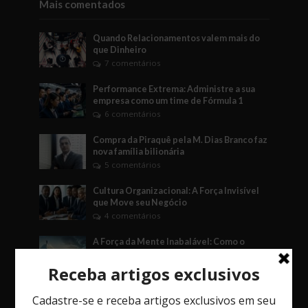
Mais comentados
Quando Relacionamentos valem mais do
que Dinheiro
7 comentários
Performance Extrema: Administre a sua
empresa como um time de Fórmula 1
6 comentários
Compra da Piraquê pela M. Dias Branco faz
nova família bilionária
5 comentários
Cultura Organizacional: A Força Invisível
que Move seu Negócio
4 comentários
A Força da Mente Inabalável: Como o
Fudoshin Pode Transformar Seus Negócios
3 comentários
O Jogo das Decisões: Como Vieses, o Fator
Social e o Imprevisto Afetam Seu Negócio.