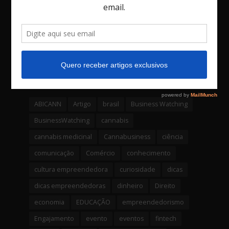
3 comentários
Bossa Nova Investimentos é a primeira
empresa da América latina a lançar um
fundo através de uma Criptomoeda
4 comentários
Tags
ABICANN
Artigo
brasil
Business Watching
BusinessWatching
cannabis
cannabis medicinal
Cannabusiness
ciência
comunicação
Comércio
conhecimento
cultura empreendedora
curiosidade
dicas
dicas empreendedoras
dinheiro
Direito
economia
EDUCAÇÃO
empreendedorismo
Engajamento
evento
eventos
fintech