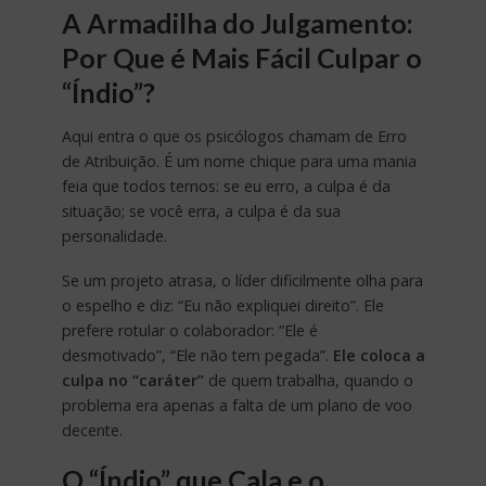
A Armadilha do Julgamento:
Por Que é Mais Fácil Culpar o
“Índio”?
Aqui entra o que os psicólogos chamam de Erro
de Atribuição. É um nome chique para uma mania
feia que todos temos: se eu erro, a culpa é da
situação; se você erra, a culpa é da sua
personalidade.
Se um projeto atrasa, o líder dificilmente olha para
o espelho e diz: “Eu não expliquei direito”. Ele
prefere rotular o colaborador: “Ele é
desmotivado”, “Ele não tem pegada”.
Ele coloca a
culpa no “caráter”
de quem trabalha, quando o
problema era apenas a falta de um plano de voo
decente.
O “Índio” que Cala e o