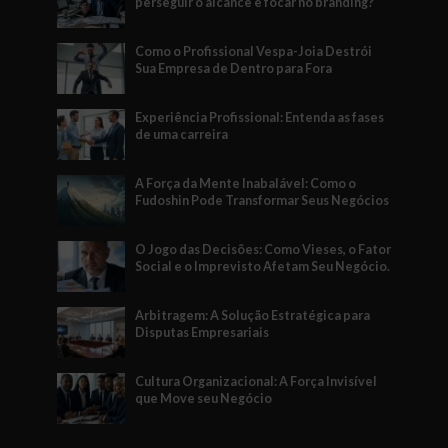
perseguir o alcance e focar no branding?
Como o Profissional Vespa-Joia Destrói
Sua Empresa de Dentro para Fora
Experiência Profissional: Entenda as fases
de uma carreira
A Força da Mente Inabalável: Como o
Fudoshin Pode Transformar Seus Negócios
O Jogo das Decisões: Como Vieses, o Fator
Social e o Imprevisto Afetam Seu Negócio.
Arbitragem: A Solução Estratégica para
Disputas Empresariais
Cultura Organizacional: A Força Invisível
que Move seu Negócio