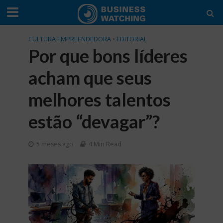
CULTURA EMPREENDEDORA
•
EDITORIAL
Por que bons líderes
acham que seus
melhores talentos
estão “devagar”?
5 meses ago
4 Min Read