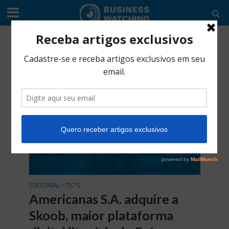
Categoria -TIC’s
EDITORIAL
TIC'S
•
Americanas S.A. adquire a
Skoob, maior plataforma