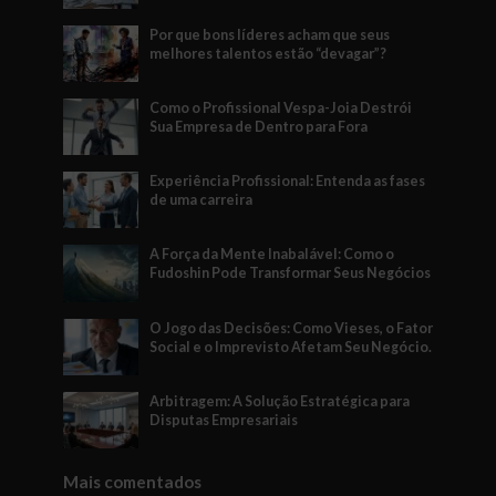
Por que bons líderes acham que seus
melhores talentos estão “devagar”?
Como o Profissional Vespa-Joia Destrói
Sua Empresa de Dentro para Fora
Experiência Profissional: Entenda as fases
de uma carreira
A Força da Mente Inabalável: Como o
Fudoshin Pode Transformar Seus Negócios
O Jogo das Decisões: Como Vieses, o Fator
Social e o Imprevisto Afetam Seu Negócio.
Arbitragem: A Solução Estratégica para
Disputas Empresariais
Mais comentados