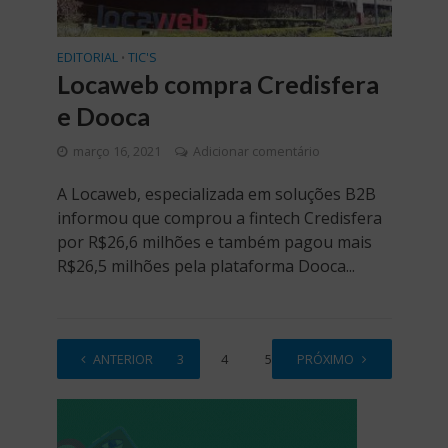
EDITORIAL
TIC'S
•
Locaweb compra Credisfera
e Dooca
março 16, 2021
Adicionar comentário
A Locaweb, especializada em soluções B2B
informou que comprou a fintech Credisfera
por R$26,6 milhões e também pagou mais
R$26,5 milhões pela plataforma Dooca...
1
ANTERIOR
2
3
4
5
PRÓXIMO
…
26