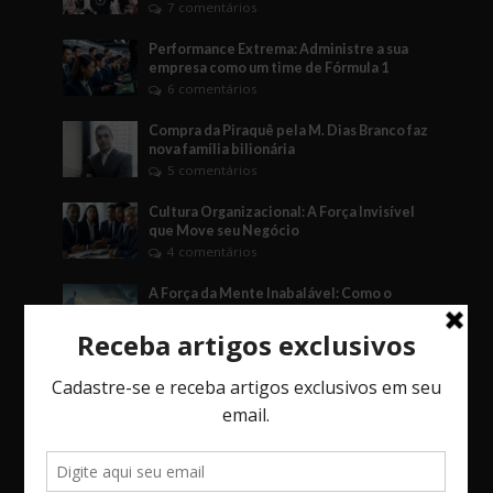
7 comentários
Performance Extrema: Administre a sua
empresa como um time de Fórmula 1
6 comentários
Compra da Piraquê pela M. Dias Branco faz
nova família bilionária
5 comentários
Cultura Organizacional: A Força Invisível
que Move seu Negócio
4 comentários
A Força da Mente Inabalável: Como o
Fudoshin Pode Transformar Seus Negócios
3 comentários
O Jogo das Decisões: Como Vieses, o Fator
Social e o Imprevisto Afetam Seu Negócio.
3 comentários
Bossa Nova Investimentos é a primeira
empresa da América latina a lançar um