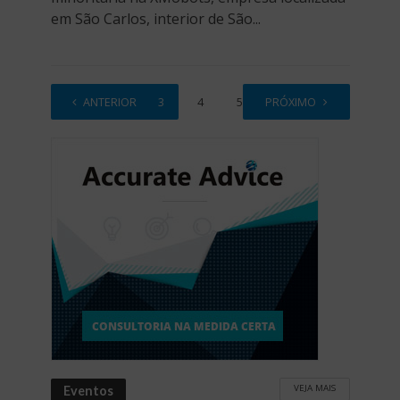
em São Carlos, interior de São...
1
ANTERIOR
2
3
4
5
PRÓXIMO
…
39
VEJA MAIS
Eventos