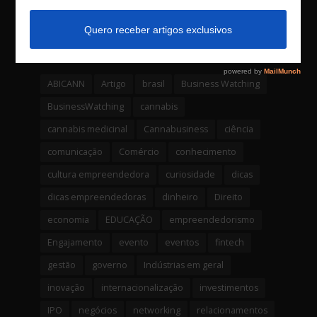
fundo através de uma Criptomoeda
4 comentários
Tags
ABICANN
Artigo
brasil
Business Watching
BusinessWatching
cannabis
cannabis medicinal
Cannabusiness
ciência
comunicação
Comércio
conhecimento
cultura empreendedora
curiosidade
dicas
dicas empreendedoras
dinheiro
Direito
economia
EDUCAÇÃO
empreendedorismo
Engajamento
evento
eventos
fintech
gestão
governo
Indústrias em geral
inovação
internacionalização
investimentos
IPO
negócios
networking
relacionamentos