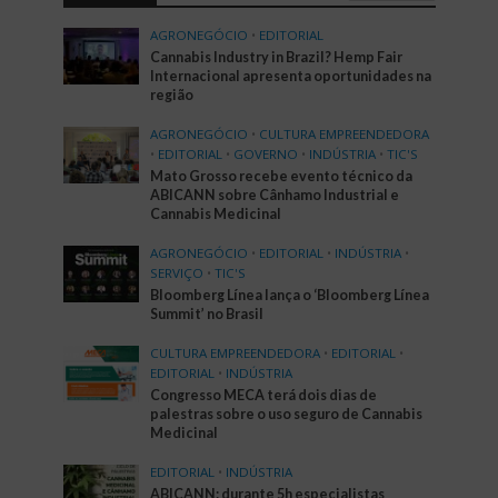
AGRONEGÓCIO
•
EDITORIAL
Cannabis Industry in Brazil? Hemp Fair
Internacional apresenta oportunidades na
região
AGRONEGÓCIO
•
CULTURA EMPREENDEDORA
•
EDITORIAL
•
GOVERNO
•
INDÚSTRIA
•
TIC'S
Mato Grosso recebe evento técnico da
ABICANN sobre Cânhamo Industrial e
Cannabis Medicinal
AGRONEGÓCIO
•
EDITORIAL
•
INDÚSTRIA
•
SERVIÇO
•
TIC'S
Bloomberg Línea lança o ‘Bloomberg Línea
Summit’ no Brasil
CULTURA EMPREENDEDORA
•
EDITORIAL
•
EDITORIAL
•
INDÚSTRIA
Congresso MECA terá dois dias de
palestras sobre o uso seguro de Cannabis
Medicinal
EDITORIAL
•
INDÚSTRIA
ABICANN: durante 5h especialistas