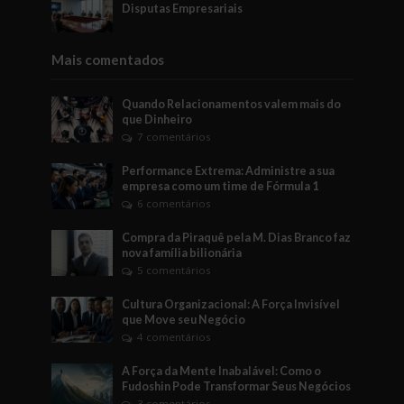
Disputas Empresariais
Mais comentados
Quando Relacionamentos valem mais do
que Dinheiro
7 comentários
Performance Extrema: Administre a sua
empresa como um time de Fórmula 1
6 comentários
Compra da Piraquê pela M. Dias Branco faz
nova família bilionária
5 comentários
Cultura Organizacional: A Força Invisível
que Move seu Negócio
4 comentários
A Força da Mente Inabalável: Como o
Fudoshin Pode Transformar Seus Negócios
3 comentários