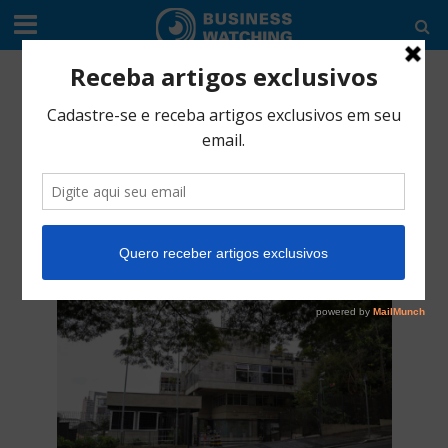
EDITORIAL
•
TIC'S
FAPESP lança duas
novas chamadas no
Tecnova III
outubro 8, 2023
4 Min Read