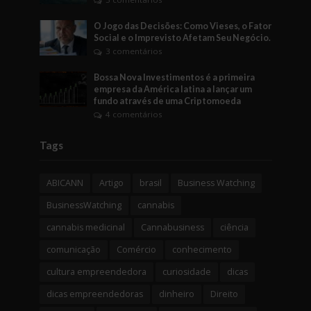
O Jogo das Decisões: Como Vieses, o Fator
Social e o Imprevisto Afetam Seu Negócio.
3 comentários
Bossa Nova Investimentos é a primeira
empresa da América latina a lançar um
fundo através de uma Criptomoeda
4 comentários
Tags
ABICANN
Artigo
brasil
Business Watching
BusinessWatching
cannabis
cannabis medicinal
Cannabusiness
ciência
comunicação
Comércio
conhecimento
cultura empreendedora
curiosidade
dicas
dicas empreendedoras
dinheiro
Direito