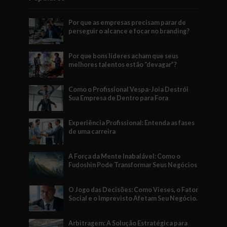
Por que as empresas precisam parar de
perseguir o alcance e focar no branding?
Por que bons líderes acham que seus
melhores talentos estão “devagar”?
Como o Profissional Vespa-Joia Destrói
Sua Empresa de Dentro para Fora
Experiência Profissional: Entenda as fases
de uma carreira
A Força da Mente Inabalável: Como o
Fudoshin Pode Transformar Seus Negócios
O Jogo das Decisões: Como Vieses, o Fator
Social e o Imprevisto Afetam Seu Negócio.
Arbitragem: A Solução Estratégica para