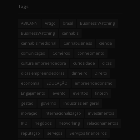
Tags
ABICANN
Artigo
brasil
Business Watching
BusinessWatching
cannabis
cannabis medicinal
Cannabusiness
ciência
comunicação
Comércio
conhecimento
cultura empreendedora
curiosidade
dicas
dicas empreendedoras
dinheiro
Direito
economia
EDUCAÇÃO
empreendedorismo
Engajamento
evento
eventos
fintech
gestão
governo
Indústrias em geral
inovação
internacionalização
investimentos
IPO
negócios
networking
relacionamentos
reputação
serviços
Serviços financeiros