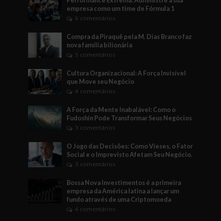
Performance Extrema: Administre a sua
empresa como um time de Fórmula 1
6 comentários
Compra da Piraquê pela M. Dias Branco faz
nova família bilionária
5 comentários
Cultura Organizacional: A Força Invisível
que Move seu Negócio
4 comentários
A Força da Mente Inabalável: Como o
Fudoshin Pode Transformar Seus Negócios
3 comentários
O Jogo das Decisões: Como Vieses, o Fator
Social e o Imprevisto Afetam Seu Negócio.
3 comentários
Bossa Nova Investimentos é a primeira
empresa da América latina a lançar um
fundo através de uma Criptomoeda
4 comentários