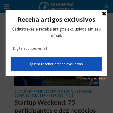
Tag - Ignitions
CULTURA EMPREENDEDORA
EDITORIAL
ESPECIAIS
•
•
•
GOVERNO
INDÚSTRIA
SERVIÇO
TIC'S
•
•
•
Startup Weekend: 75
participantes e dez negócios