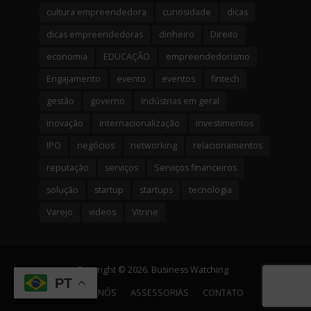
cultura empreendedora
curiosidade
dicas
dicas empreendedoras
dinheiro
Direito
economia
EDUCAÇÃO
empreendedorismo
Engajamento
evento
eventos
fintech
gestão
governo
Indústrias em geral
inovação
internacionalização
investimentos
IPO
negócios
networking
relacionamentos
reputação
serviços
Serviços financeiros
solução
startup
startups
tecnologia
Varejo
videos
Vitrine
Copyright © 2026. Business Watching
PT
SOBRE NÓS
ASSESSORIAS
CONTATO