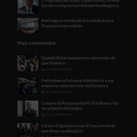
O Jogo das Decisões: Como Vieses, o Fator
Social e o Imprevisto Afetam Seu Negócio.
Arbitragem: A Solução Estratégica para
Disputas Empresariais
Mais comentados
Quando Relacionamentos valem mais do
que Dinheiro
7 comentários
Performance Extrema: Administre a sua
empresa como um time de Fórmula 1
6 comentários
Compra da Piraquê pela M. Dias Branco faz
nova família bilionária
5 comentários
Cultura Organizacional: A Força Invisível
que Move seu Negócio
4 comentários