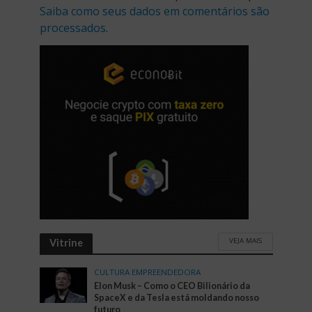
Saiba como seus dados em comentários são
processados
.
VEJA MAIS
Vitrine
CULTURA EMPREENDEDORA
Elon Musk – Como o CEO Bilionário da
SpaceX e da Tesla está moldando nosso
futuro