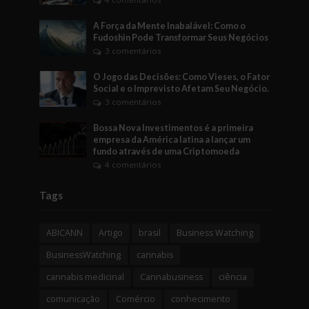
A Força da Mente Inabalável: Como o
Fudoshin Pode Transformar Seus Negócios
3 comentários
O Jogo das Decisões: Como Vieses, o Fator
Social e o Imprevisto Afetam Seu Negócio.
3 comentários
Bossa Nova Investimentos é a primeira
empresa da América latina a lançar um
fundo através de uma Criptomoeda
4 comentários
Tags
ABICANN
Artigo
brasil
Business Watching
BusinessWatching
cannabis
cannabis medicinal
Cannabusiness
ciência
comunicação
Comércio
conhecimento