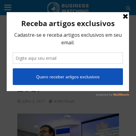
CULTURA EMPREENDEDORA
•
EDITORIAL
•
ESPECIAIS
Encontro de Jovens
Empreendedores
deve chegar a
Roraima ainda em
2017
julho 3, 2017
4 Min Read