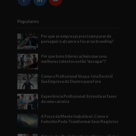
Populares
Por que as empresas precisam parar de
perseguir o alcance e focar no branding?
Por que bons líderes acham que seus
melhores talentos estão “devagar”?
Como o Profissional Vespa-Joia Destrói
Sua Empresa de Dentro para Fora
Experiência Profissional: Entenda as fases
de uma carreira
A Força da Mente Inabalável: Como o
Fudoshin Pode Transformar Seus Negócios