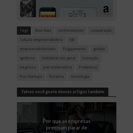
Tags
Boa Vista
conhecimento
cooperação
cultura empreendedora
EJE
empreendedorismo
Engajamento
gestão
Ignitions
Indústrias em geral
inovação
negócios
pré-aceleradora
Prefeitura
Puc Startups
Roraima
tecnologia
Talvez você goste desses artigos também
Por que as empresas
precisam parar de