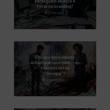
perseguir o alcance e
focar no branding?
1 mês ago
Por que bons líderes
acham que seus melhores
talentos estão
“devagar”?
5 meses ago