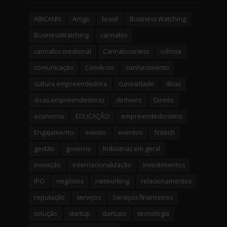
ABICANN
Artigo
brasil
Business Watching
BusinessWatching
cannabis
cannabis medicinal
Cannabusiness
ciência
comunicação
Comércio
conhecimento
cultura empreendedora
curiosidade
dicas
dicas empreendedoras
dinheiro
Direito
economia
EDUCAÇÃO
empreendedorismo
Engajamento
evento
eventos
fintech
gestão
governo
Indústrias em geral
inovação
internacionalização
investimentos
IPO
negócios
networking
relacionamentos
reputação
serviços
Serviços financeiros
solução
startup
startups
tecnologia