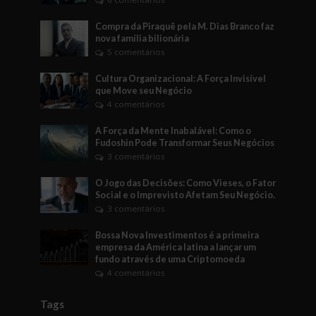
Compra da Piraquê pela M. Dias Branco faz
nova família bilionária
5 comentários
Cultura Organizacional: A Força Invisível
que Move seu Negócio
4 comentários
A Força da Mente Inabalável: Como o
Fudoshin Pode Transformar Seus Negócios
3 comentários
O Jogo das Decisões: Como Vieses, o Fator
Social e o Imprevisto Afetam Seu Negócio.
3 comentários
Bossa Nova Investimentos é a primeira
empresa da América latina a lançar um
fundo através de uma Criptomoeda
4 comentários
Tags