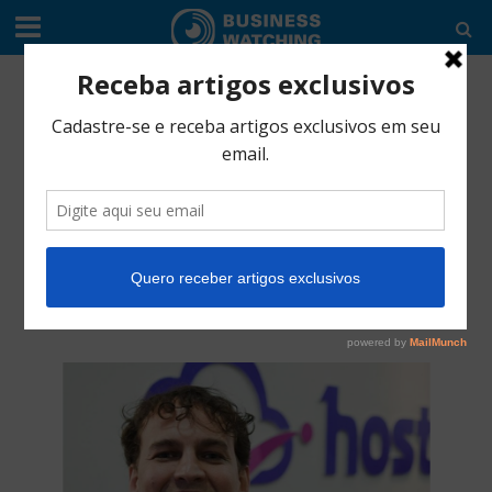
EDITORIAL
•
TIC'S
Empresa brasileira
lança franquia online
e abre 18 unidades
no país
dezembro 27, 2018
4 Min Read