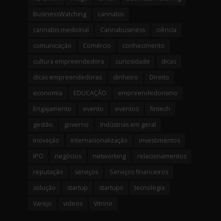
BusinessWatching
cannabis
cannabis medicinal
Cannabusiness
ciência
comunicação
Comércio
conhecimento
cultura empreendedora
curiosidade
dicas
dicas empreendedoras
dinheiro
Direito
economia
EDUCAÇÃO
empreendedorismo
Engajamento
evento
eventos
fintech
gestão
governo
Indústrias em geral
inovação
internacionalização
investimentos
IPO
negócios
networking
relacionamentos
reputação
serviços
Serviços financeiros
solução
startup
startups
tecnologia
Varejo
videos
Vitrine