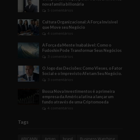
nova família bilionária
5 comentários
Cultura Organizacional: A Força Invisível
que Move seu Negócio
4 comentários
A Força da Mente Inabalável: Como o
Fudoshin Pode Transformar Seus Negócios
3 comentários
O Jogo das Decisões: Como Vieses, o Fator
Social e o Imprevisto Afetam Seu Negócio.
3 comentários
Bossa Nova Investimentos é a primeira
empresa da América latina a lançar um
fundo através de uma Criptomoeda
4 comentários
Tags
ABICANN
Artigo
brasil
Business Watching