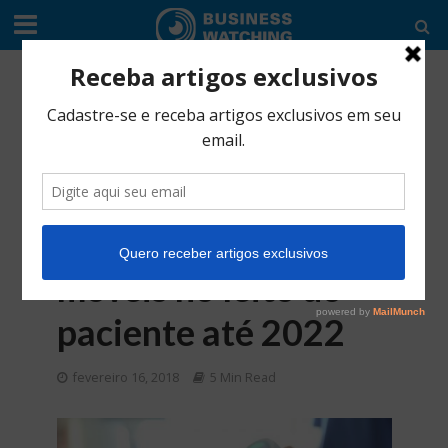
EDITORIAL
•
SERVIÇO
•
TIC'S
Estudo da Zebra
mostra que 90% dos
médicos adotarão o
uso de tecnologias
móveis no leito do
paciente até 2022
fevereiro 16, 2018
5 Min Read