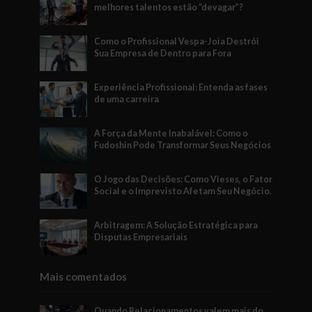
melhores talentos estão “devagar”?
Como o Profissional Vespa-Joia Destrói
Sua Empresa de Dentro para Fora
Experiência Profissional: Entenda as fases
de uma carreira
A Força da Mente Inabalável: Como o
Fudoshin Pode Transformar Seus Negócios
O Jogo das Decisões: Como Vieses, o Fator
Social e o Imprevisto Afetam Seu Negócio.
Arbitragem: A Solução Estratégica para
Disputas Empresariais
Mais comentados
Quando Relacionamentos valem mais do