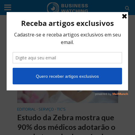
Tag - Lucid
EDITORIAL
SERVIÇO
TIC'S
•
•
Estudo da Zebra mostra que
90% dos médicos adotarão o