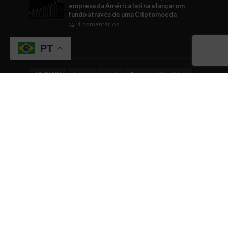
empresa da América latina a lançar um
fundo através de uma Criptomoeda
4 comentários
Tags
PT
ABICANN
Artigo
brasil
Business Watching
BusinessWatching
cannabis
cannabis medicinal
Cannabusiness
ciência
comunicação
Comércio
conhecimento
cultura empreendedora
curiosidade
dicas
dicas empreendedoras
dinheiro
Direito
economia
EDUCAÇÃO
empreendedorismo
Engajamento
evento
eventos
fintech
gestão
governo
Indústrias em geral
inovação
internacionalização
investimentos