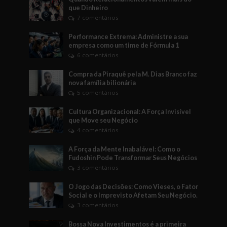
que Dinheiro
7 comentários
Performance Extrema: Administre a sua
empresa como um time de Fórmula 1
6 comentários
Compra da Piraquê pela M. Dias Branco faz
nova família bilionária
5 comentários
Cultura Organizacional: A Força Invisível
que Move seu Negócio
4 comentários
A Força da Mente Inabalável: Como o
Fudoshin Pode Transformar Seus Negócios
3 comentários
O Jogo das Decisões: Como Vieses, o Fator
Social e o Imprevisto Afetam Seu Negócio.
3 comentários
Bossa Nova Investimentos é a primeira