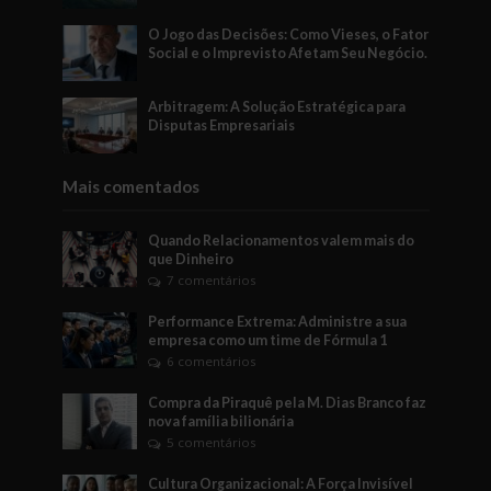
O Jogo das Decisões: Como Vieses, o Fator
Social e o Imprevisto Afetam Seu Negócio.
Arbitragem: A Solução Estratégica para
Disputas Empresariais
Mais comentados
Quando Relacionamentos valem mais do
que Dinheiro
7 comentários
Performance Extrema: Administre a sua
empresa como um time de Fórmula 1
6 comentários
Compra da Piraquê pela M. Dias Branco faz
nova família bilionária
5 comentários
Cultura Organizacional: A Força Invisível