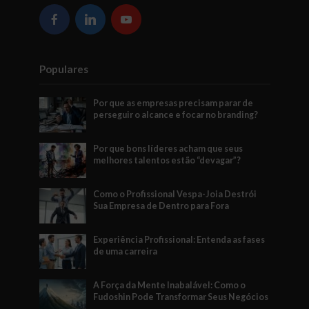
Populares
Por que as empresas precisam parar de
perseguir o alcance e focar no branding?
Por que bons líderes acham que seus
melhores talentos estão “devagar”?
Como o Profissional Vespa-Joia Destrói
Sua Empresa de Dentro para Fora
Experiência Profissional: Entenda as fases
de uma carreira
A Força da Mente Inabalável: Como o
Fudoshin Pode Transformar Seus Negócios