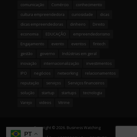
comunicação
Comércio
conhecimento
cultura empreendedora
curiosidade
dicas
dicas empreendedoras
dinheiro
Direito
economia
EDUCAÇÃO
empreendedorismo
Engajamento
evento
eventos
fintech
gestão
governo
Indústrias em geral
inovação
internacionalização
investimentos
IPO
negócios
networking
relacionamentos
reputação
serviços
Serviços financeiros
solução
startup
startups
tecnologia
Varejo
videos
Vitrine
Copyright © 2026. Business Watching
PT