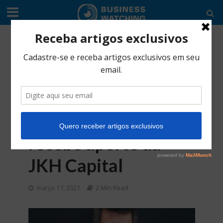
EDITORIAL
•
INDÚSTRIA
Startup de
investimentos em
energia solar e
fontes renováveis
recebe aporte da
JKH Capital
março 17, 2021
2 Min Read