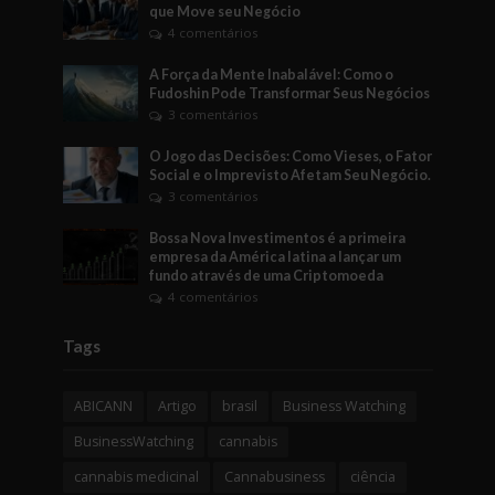
que Move seu Negócio
4 comentários
A Força da Mente Inabalável: Como o
Fudoshin Pode Transformar Seus Negócios
3 comentários
O Jogo das Decisões: Como Vieses, o Fator
Social e o Imprevisto Afetam Seu Negócio.
3 comentários
Bossa Nova Investimentos é a primeira
empresa da América latina a lançar um
fundo através de uma Criptomoeda
4 comentários
Tags
ABICANN
Artigo
brasil
Business Watching
BusinessWatching
cannabis
cannabis medicinal
Cannabusiness
ciência