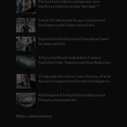
Por que bons líderes acham que seus
melhores talentos estão “devagar”?
Como o Profissional Vespa-Joia Destrói
Sua Empresa de Dentro para Fora
Experiência Profissional: Entenda as fases
de uma carreira
A Força da Mente Inabalável: Como o
Fudoshin Pode Transformar Seus Negócios
O Jogo das Decisões: Como Vieses, o Fator
Social e o Imprevisto Afetam Seu Negócio.
Arbitragem: A Solução Estratégica para
Disputas Empresariais
Mais comentados