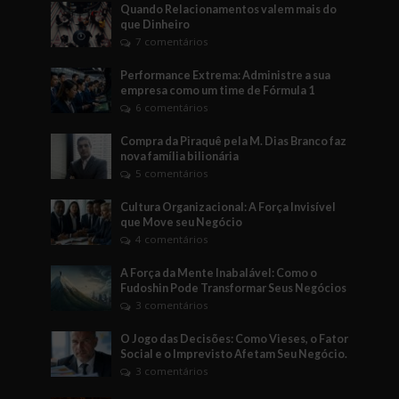
Quando Relacionamentos valem mais do
que Dinheiro
7 comentários
Performance Extrema: Administre a sua
empresa como um time de Fórmula 1
6 comentários
Compra da Piraquê pela M. Dias Branco faz
nova família bilionária
5 comentários
Cultura Organizacional: A Força Invisível
que Move seu Negócio
4 comentários
A Força da Mente Inabalável: Como o
Fudoshin Pode Transformar Seus Negócios
3 comentários
O Jogo das Decisões: Como Vieses, o Fator
Social e o Imprevisto Afetam Seu Negócio.
3 comentários