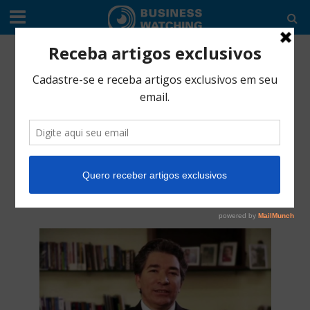
EDITORIAL
•
SERVIÇO
Ser Educacional
anuncia acordo de
compra da Laureate
Brasil
setembro 16, 2020
4 Min Read