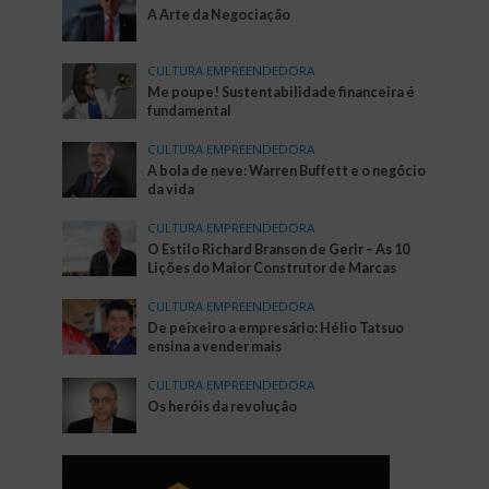
A Arte da Negociação
CULTURA EMPREENDEDORA
Me poupe! Sustentabilidade financeira é
fundamental
CULTURA EMPREENDEDORA
A bola de neve: Warren Buffett e o negócio
da vida
CULTURA EMPREENDEDORA
O Estilo Richard Branson de Gerir – As 10
Lições do Maior Construtor de Marcas
CULTURA EMPREENDEDORA
De peixeiro a empresário: Hélio Tatsuo
ensina a vender mais
CULTURA EMPREENDEDORA
Os heróis da revolução