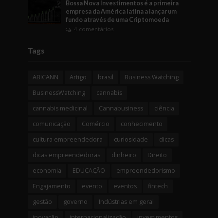
Bossa Nova Investimentos é a primeira
empresa da América latina a lançar um
fundo através de uma Criptomoeda
4 comentários
Tags
ABICANN
Artigo
brasil
Business Watching
BusinessWatching
cannabis
cannabis medicinal
Cannabusiness
ciência
comunicação
Comércio
conhecimento
cultura empreendedora
curiosidade
dicas
dicas empreendedoras
dinheiro
Direito
economia
EDUCAÇÃO
empreendedorismo
Engajamento
evento
eventos
fintech
gestão
governo
Indústrias em geral
inovação
internacionalização
investimentos