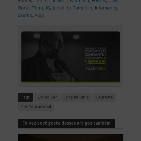
Fontes:
Isto é Dinheiro
,
Jovem Pan
,
Forbes
,
CNN
Brasil
,
Terra
,
IG
,
Jornal do Comércio
,
Infomoney
,
Exame
,
Veja
Tags
Grupo Ser
Janguiê Diniz
Laureate
Ser Educacional
Talvez você goste desses artigos também