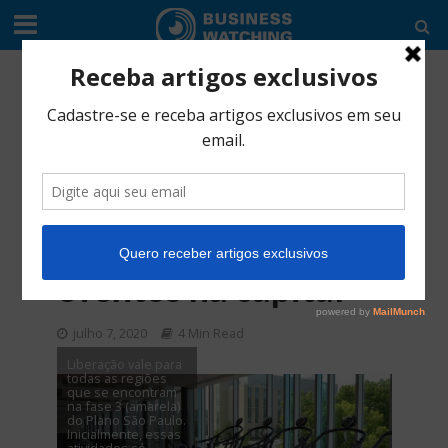
COMÉRCIO
•
EDITORIAL
Governo de SP
autoriza abertura de
academias e
realização de
eventos na capital
julho 7, 2020
4 Min Read
Liberação vale para
todas as regiões
que se encontram
na fase 3 (amarela)
do Plano São Paulo.
Inicialmente, essas