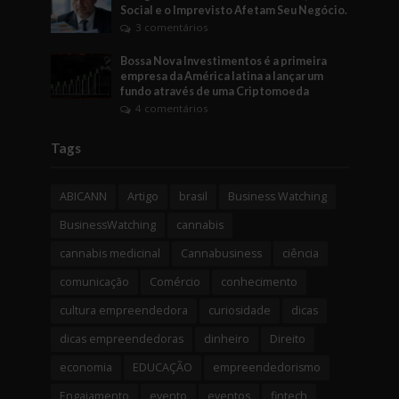
Social e o Imprevisto Afetam Seu Negócio.
3 comentários
Bossa Nova Investimentos é a primeira
empresa da América latina a lançar um
fundo através de uma Criptomoeda
4 comentários
Tags
ABICANN
Artigo
brasil
Business Watching
BusinessWatching
cannabis
cannabis medicinal
Cannabusiness
ciência
comunicação
Comércio
conhecimento
cultura empreendedora
curiosidade
dicas
dicas empreendedoras
dinheiro
Direito
economia
EDUCAÇÃO
empreendedorismo
Engajamento
evento
eventos
fintech