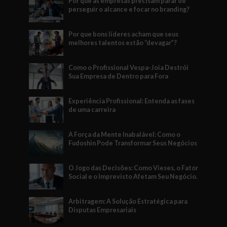
Por que as empresas precisam parar de
perseguir o alcance e focar no branding?
Por que bons líderes acham que seus
melhores talentos estão “devagar”?
Como o Profissional Vespa-Joia Destrói
Sua Empresa de Dentro para Fora
Experiência Profissional: Entenda as fases
de uma carreira
A Força da Mente Inabalável: Como o
Fudoshin Pode Transformar Seus Negócios
O Jogo das Decisões: Como Vieses, o Fator
Social e o Imprevisto Afetam Seu Negócio.
Arbitragem: A Solução Estratégica para
Disputas Empresariais