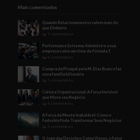
Mais comentados
Quando Relacionamentos valem mais do
que Dinheiro
7 comentários
Performance Extrema: Administre a sua
empresa como um time de Fórmula 1
6 comentários
Compra da Piraquê pela M. Dias Branco faz
nova família bilionária
5 comentários
Cultura Organizacional: A Força Invisível
que Move seu Negócio
4 comentários
A Força da Mente Inabalável: Como o
Fudoshin Pode Transformar Seus Negócios
3 comentários
O Jogo das Decisões: Como Vieses, o Fator