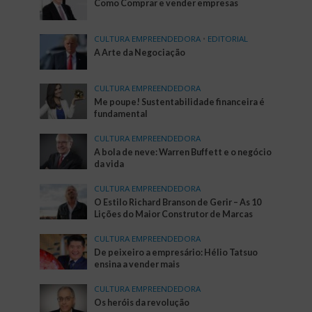
Como Comprar e vender empresas
CULTURA EMPREENDEDORA
•
EDITORIAL
A Arte da Negociação
CULTURA EMPREENDEDORA
Me poupe! Sustentabilidade financeira é
fundamental
CULTURA EMPREENDEDORA
A bola de neve: Warren Buffett e o negócio
da vida
CULTURA EMPREENDEDORA
O Estilo Richard Branson de Gerir – As 10
Lições do Maior Construtor de Marcas
CULTURA EMPREENDEDORA
De peixeiro a empresário: Hélio Tatsuo
ensina a vender mais
CULTURA EMPREENDEDORA
Os heróis da revolução