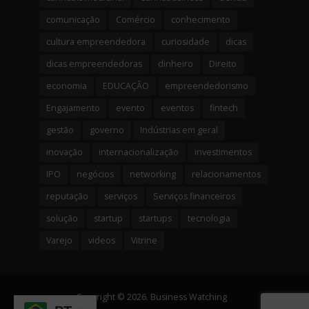
comunicação
Comércio
conhecimento
cultura empreendedora
curiosidade
dicas
dicas empreendedoras
dinheiro
Direito
economia
EDUCAÇÃO
empreendedorismo
Engajamento
evento
eventos
fintech
gestão
governo
Indústrias em geral
inovação
internacionalização
investimentos
IPO
negócios
networking
relacionamentos
reputação
serviços
Serviços financeiros
solução
startup
startups
tecnologia
Varejo
videos
Vitrine
Copyright © 2026. Business Watching