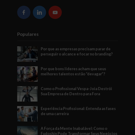
Populares
Por que as empresas precisam parar de
perseguir o alcance e focar no branding?
Por que bons líderes acham que seus
melhores talentos estão “devagar”?
Como o Profissional Vespa-Joia Destrói
Sua Empresa de Dentro para Fora
Experiência Profissional: Entenda as fases
de uma carreira
A Força da Mente Inabalável: Como o
Fudoshin Pode Transformar Seus Negócios