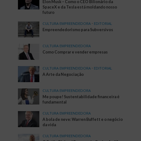
Elon Musk – Como o CEO Bilionário da
SpaceX e da Tesla está moldando nosso
futuro
CULTURA EMPREENDEDORA
•
EDITORIAL
Empreendedorismo para Subversivos
CULTURA EMPREENDEDORA
Como Comprar e vender empresas
CULTURA EMPREENDEDORA
•
EDITORIAL
A Arte da Negociação
CULTURA EMPREENDEDORA
Me poupe! Sustentabilidade financeira é
fundamental
CULTURA EMPREENDEDORA
A bola de neve: Warren Buffett e o negócio
da vida
CULTURA EMPREENDEDORA