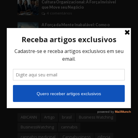
Cultura Organizacional: A Força Invisível
que Move seu Negócio
4 comentários
A Força da Mente Inabalável: Como o
Fudoshin Pode Transformar Seus Negócios
3 comentários
O Jogo das Decisões: Como Vieses, o Fator
Social e o Imprevisto Afetam Seu Negócio.
3 comentários
Bossa Nova Investimentos é a primeira
empresa da América latina a lançar um
fundo através de uma Criptomoeda
4 comentários
Tags
ABICANN
Artigo
brasil
Business Watching
BusinessWatching
cannabis
cannabis medicinal
Cannabusiness
ciência