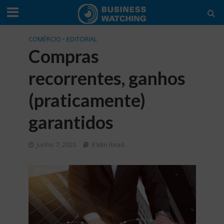
COMÉRCIO
•
EDITORIAL
Compras
recorrentes, ganhos
(praticamente)
garantidos
junho 7, 2020
8 Min Read