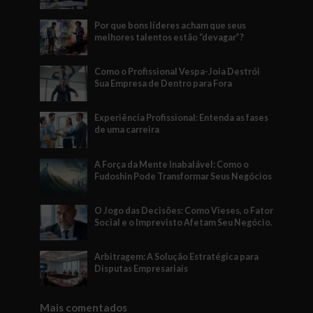
Por que bons líderes acham que seus
melhores talentos estão “devagar”?
Como o Profissional Vespa-Joia Destrói
Sua Empresa de Dentro para Fora
Experiência Profissional: Entenda as fases
de uma carreira
A Força da Mente Inabalável: Como o
Fudoshin Pode Transformar Seus Negócios
O Jogo das Decisões: Como Vieses, o Fator
Social e o Imprevisto Afetam Seu Negócio.
Arbitragem: A Solução Estratégica para
Disputas Empresariais
Mais comentados