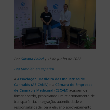
Por
Silvana Baierl
| 1° de junho de 2022
Lea también en español
A
Associação Brasileira das Indústrias de
Cannabis
(ABICANN)
e a
Câmara de Empresas
de Cannabis Medicinal (CECAM)
acabam de
firmar acordo, propiciando um relacionamento de
transparência, integração, autenticidade e
responsabilidade, para elevar o aproveitamento