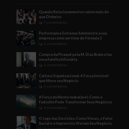
Quando Relacionamentos valem mais do
que Dinheiro
7 comentários
Performance Extrema: Administre a sua
empresa como um time de Fórmula 1
6 comentários
Compra da Piraquê pela M. Dias Branco faz
nova família bilionária
5 comentários
Cultura Organizacional: A Força Invisível
que Move seu Negócio
4 comentários
A Força da Mente Inabalável: Como o
Fudoshin Pode Transformar Seus Negócios
3 comentários
O Jogo das Decisões: Como Vieses, o Fator
Social e o Imprevisto Afetam Seu Negócio.
3 comentários