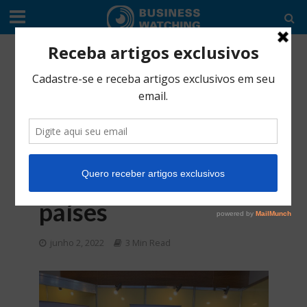
AGRONEGÓCIO
•
CULTURA EMPREENDEDORA
•
INDÚSTRIA
Brasil e Uruguai se
unem para estimular
negócios da
Cannabis entre os
países
junho 2, 2022
3 Min Read