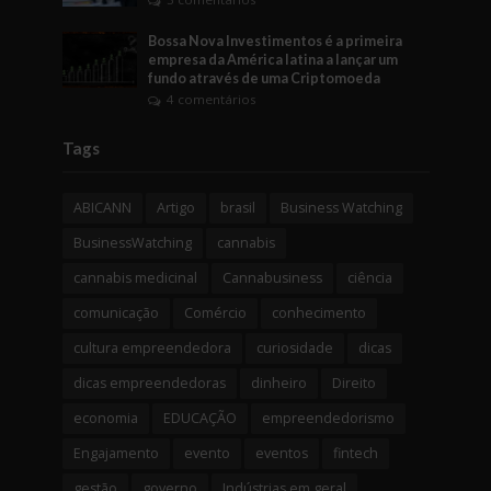
Bossa Nova Investimentos é a primeira
empresa da América latina a lançar um
fundo através de uma Criptomoeda
4 comentários
Tags
ABICANN
Artigo
brasil
Business Watching
BusinessWatching
cannabis
cannabis medicinal
Cannabusiness
ciência
comunicação
Comércio
conhecimento
cultura empreendedora
curiosidade
dicas
dicas empreendedoras
dinheiro
Direito
economia
EDUCAÇÃO
empreendedorismo
Engajamento
evento
eventos
fintech
gestão
governo
Indústrias em geral