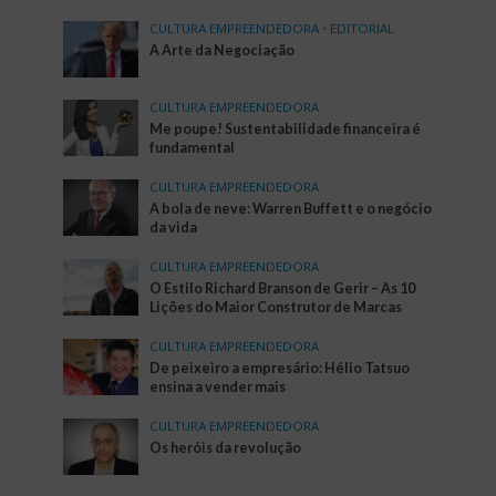
CULTURA EMPREENDEDORA
•
EDITORIAL
A Arte da Negociação
CULTURA EMPREENDEDORA
Me poupe! Sustentabilidade financeira é
fundamental
CULTURA EMPREENDEDORA
A bola de neve: Warren Buffett e o negócio
da vida
CULTURA EMPREENDEDORA
O Estilo Richard Branson de Gerir – As 10
Lições do Maior Construtor de Marcas
CULTURA EMPREENDEDORA
De peixeiro a empresário: Hélio Tatsuo
ensina a vender mais
CULTURA EMPREENDEDORA
Os heróis da revolução