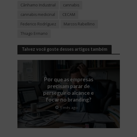
Cânhamo Industrial
cannabis
cannabis medicinal
CECAM
Federico Rodríguez
Marcos Rabellino
Thiago Ermano
Talvez você goste desses artigos também
Por que as empresas
precisam parar de
perseguir o alcance e
focar no branding?
1 mês ago