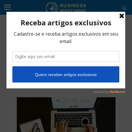
EDITORIAL
•
GOVERNO
Marco Legal das
startups é
sancionado e entra
em vigor
junho 2, 2021
3 Min Read