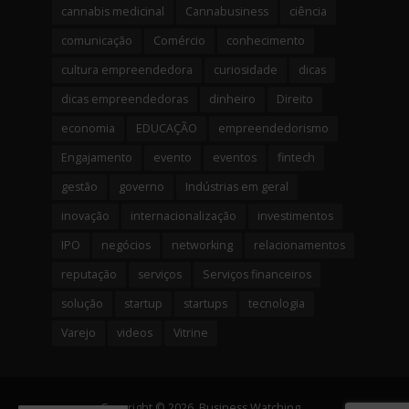
cannabis medicinal
Cannabusiness
ciência
comunicação
Comércio
conhecimento
cultura empreendedora
curiosidade
dicas
dicas empreendedoras
dinheiro
Direito
economia
EDUCAÇÃO
empreendedorismo
Engajamento
evento
eventos
fintech
gestão
governo
Indústrias em geral
inovação
internacionalização
investimentos
IPO
negócios
networking
relacionamentos
reputação
serviços
Serviços financeiros
solução
startup
startups
tecnologia
Varejo
videos
Vitrine
Copyright © 2026. Business Watching