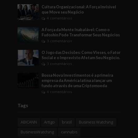
Cultura Organizacional: A Força Invisível
que Move seu Negócio
4 comentários
A Força da Mente Inabalável: Como o
Fudoshin Pode Transformar Seus Negócios
3 comentários
O Jogo das Decisões: Como Vieses, o Fator
Social e o Imprevisto Afetam Seu Negócio.
3 comentários
Bossa Nova Investimentos é a primeira
empresa da América latina a lançar um
fundo através de uma Criptomoeda
4 comentários
Tags
ABICANN
Artigo
brasil
Business Watching
BusinessWatching
cannabis