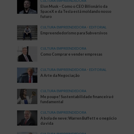
CULTURA EMPREENDEDORA
Elon Musk – Como o CEO Bilionário da
SpaceX e da Tesla está moldando nosso
futuro
CULTURA EMPREENDEDORA
•
EDITORIAL
Empreendedorismo para Subversivos
CULTURA EMPREENDEDORA
Como Comprar e vender empresas
CULTURA EMPREENDEDORA
•
EDITORIAL
A Arte da Negociação
CULTURA EMPREENDEDORA
Me poupe! Sustentabilidade financeira é
fundamental
CULTURA EMPREENDEDORA
A bola de neve: Warren Buffett e o negócio
da vida
CULTURA EMPREENDEDORA