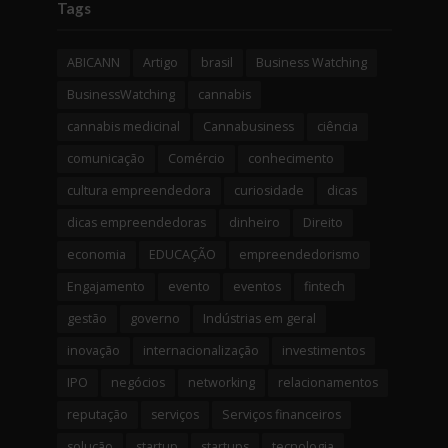
Tags
ABICANN
Artigo
brasil
Business Watching
BusinessWatching
cannabis
cannabis medicinal
Cannabusiness
ciência
comunicação
Comércio
conhecimento
cultura empreendedora
curiosidade
dicas
dicas empreendedoras
dinheiro
Direito
economia
EDUCAÇÃO
empreendedorismo
Engajamento
evento
eventos
fintech
gestão
governo
Indústrias em geral
inovação
internacionalização
investimentos
IPO
negócios
networking
relacionamentos
reputação
serviços
Serviços financeiros
solução
startup
startups
tecnologia