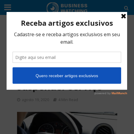
EDITORIAL
•
TIC'S
Califórnia obriga
Uber a contratar
motoristas, e
empresa ameaça
suspender serviço
agosto 19, 2020
4 Min Read