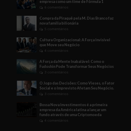
empresa como um time de Fórmula 1
6 comentários
Compra da Piraquê pela M. Dias Branco faz
nova família bilionária
5 comentários
Cultura Organizacional: A Força Invisível
que Move seu Negócio
4 comentários
A Força da Mente Inabalável: Como o
Fudoshin Pode Transformar Seus Negócios
3 comentários
O Jogo das Decisões: Como Vieses, o Fator
Social e o Imprevisto Afetam Seu Negócio.
3 comentários
Bossa Nova Investimentos é a primeira
empresa da América latina a lançar um
fundo através de uma Criptomoeda
4 comentários