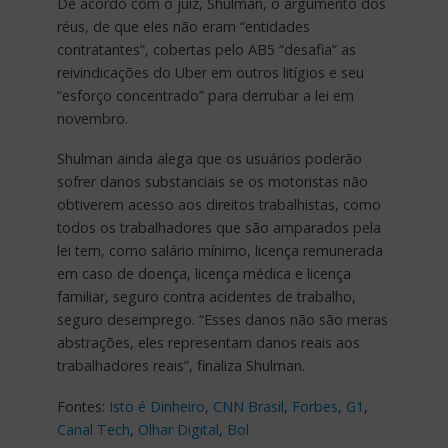
De acordo com o juiz, Shulman, o argumento dos
réus, de que eles não eram “entidades
contratantes”, cobertas pelo AB5 “desafia” as
reivindicações do Uber em outros litígios e seu
“esforço concentrado” para derrubar a lei em
novembro.
Shulman ainda alega que os usuários poderão
sofrer danos substanciais se os motoristas não
obtiverem acesso aos direitos trabalhistas, como
todos os trabalhadores que são amparados pela
lei tem, como salário mínimo, licença remunerada
em caso de doença, licença médica e licença
familiar, seguro contra acidentes de trabalho,
seguro desemprego. “Esses danos não são meras
abstrações, eles representam danos reais aos
trabalhadores reais”, finaliza Shulman.
Fontes:
Isto é Dinheiro
,
CNN Brasil
,
Forbes
,
G1
,
Canal Tech
,
Olhar Digital
,
Bol