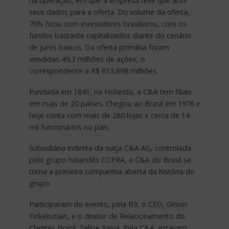
na operação, em que a empresa teve que abrir
seus dados para a oferta. Do volume da oferta,
70% ficou com investidores brasileiros, com os
fundos bastante capitalizados diante do cenário
de juros baixos. Da oferta primária foram
vendidas 49,3 milhões de ações, o
correspondente a R$ 813,698 milhões.
Fundada em 1841, na Holanda, a C&A tem filiais
em mais de 20 países. Chegou ao Brasil em 1976 e
hoje conta com mais de 280 lojas e cerca de 14
mil funcionários no país.
Subsidiária indireta da suíça C&A AG, controlada
pelo grupo holandês COFRA, a C&A do Brasil se
torna a primeira companhia aberta da história do
grupo.
Participaram do evento, pela B3, o CEO, Gilson
Finkelsztain, e o diretor de Relacionamento do
Clientes Brasil, Felipe Paiva. Pela C&A, estavam