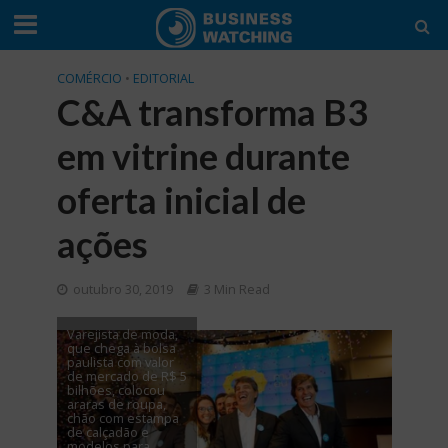
COMÉRCIO
•
EDITORIAL
C&A transforma B3
em vitrine durante
oferta inicial de
ações
outubro 30, 2019
3 Min Read
Varejista de moda,
que chega à bolsa
paulista com valor
de mercado de R$ 5
bilhões, colocou
araras de roupa,
chão com estampa
de calçadão e
modelos para