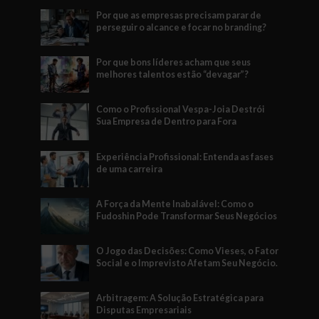
Por que as empresas precisam parar de
perseguir o alcance e focar no branding?
Por que bons líderes acham que seus
melhores talentos estão “devagar”?
Como o Profissional Vespa-Joia Destrói
Sua Empresa de Dentro para Fora
Experiência Profissional: Entenda as fases
de uma carreira
A Força da Mente Inabalável: Como o
Fudoshin Pode Transformar Seus Negócios
O Jogo das Decisões: Como Vieses, o Fator
Social e o Imprevisto Afetam Seu Negócio.
Arbitragem: A Solução Estratégica para
Disputas Empresariais