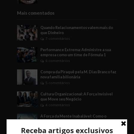
Mais comentados
Quando Relacionamentos valem mais do
que Dinheiro
7 comentários
Performance Extrema: Administre a sua
empresa como um time de Fórmula 1
6 comentários
Compra da Piraquê pela M. Dias Branco faz
nova família bilionária
5 comentários
Cultura Organizacional: A Força Invisível
que Move seu Negócio
4 comentários
A Força da Mente Inabalável: Como o
Fudoshin Pode Transformar Seus Negócios
3 comentários