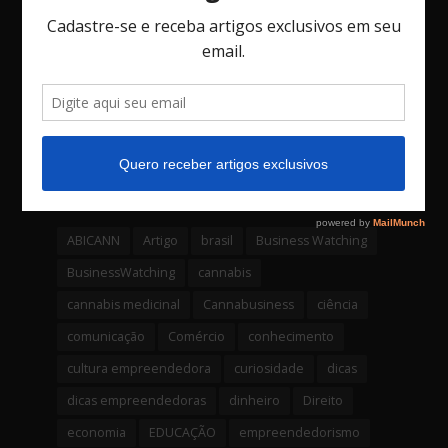
O Jogo das Decisões: Como Vieses, o Fator
Social e o Imprevisto Afetam Seu Negócio.
3 comentários
Bossa Nova Investimentos é a primeira
empresa da América latina a lançar um
fundo através de uma Criptomoeda
4 comentários
Tags
ABICANN
Artigo
brasil
Business Watching
BusinessWatching
cannabis
cannabis medicinal
Cannabusiness
ciência
comunicação
Comércio
conhecimento
cultura empreendedora
curiosidade
dicas
dicas empreendedoras
dinheiro
Direito
economia
EDUCAÇÃO
empreendedorismo