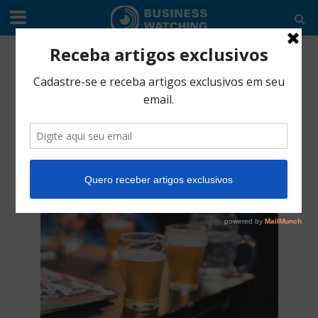
EDITORIAL
•
INDÚSTRIA
Qual o perfil do
cervejeiro
independente?
outubro 16, 2019
4 Min Read