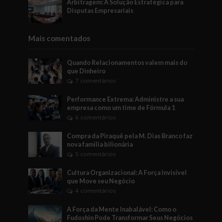
Arbitragem: A Solução Estratégica para
Disputas Empresariais
Mais comentados
Quando Relacionamentos valem mais do
que Dinheiro
7 comentários
Performance Extrema: Administre a sua
empresa como um time de Fórmula 1
6 comentários
Compra da Piraquê pela M. Dias Branco faz
nova família bilionária
5 comentários
Cultura Organizacional: A Força Invisível
que Move seu Negócio
4 comentários
A Força da Mente Inabalável: Como o
Fudoshin Pode Transformar Seus Negócios