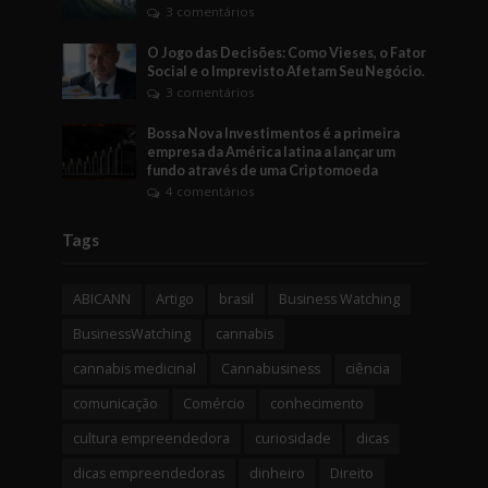
3 comentários
O Jogo das Decisões: Como Vieses, o Fator
Social e o Imprevisto Afetam Seu Negócio.
3 comentários
Bossa Nova Investimentos é a primeira
empresa da América latina a lançar um
fundo através de uma Criptomoeda
4 comentários
Tags
ABICANN
Artigo
brasil
Business Watching
BusinessWatching
cannabis
cannabis medicinal
Cannabusiness
ciência
comunicação
Comércio
conhecimento
cultura empreendedora
curiosidade
dicas
dicas empreendedoras
dinheiro
Direito