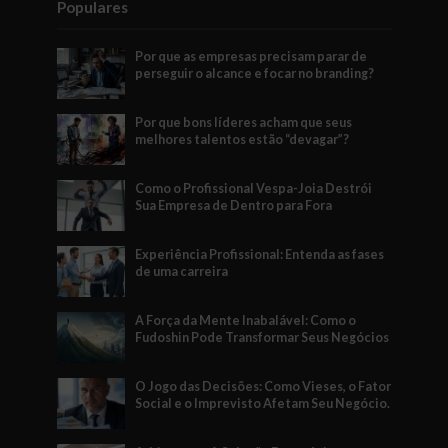
Populares
Por que as empresas precisam parar de
perseguir o alcance e focar no branding?
Por que bons líderes acham que seus
melhores talentos estão “devagar”?
Como o Profissional Vespa-Joia Destrói
Sua Empresa de Dentro para Fora
Experiência Profissional: Entenda as fases
de uma carreira
A Força da Mente Inabalável: Como o
Fudoshin Pode Transformar Seus Negócios
O Jogo das Decisões: Como Vieses, o Fator
Social e o Imprevisto Afetam Seu Negócio.