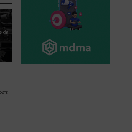
s da
POSTS
s