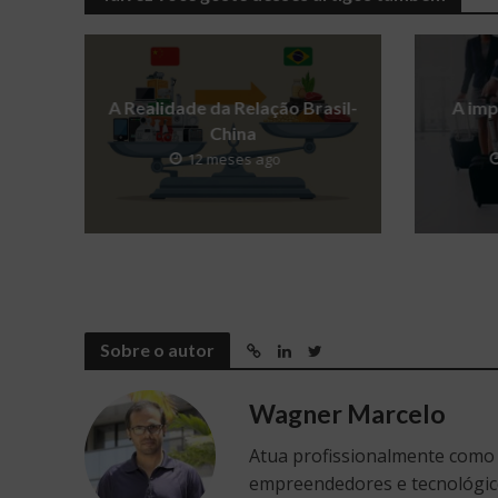
A Realidade da Relação Brasil-
A imp
China
12 meses ago
Sobre o autor
Wagner Marcelo
Atua profissionalmente como
empreendedores e tecnológic