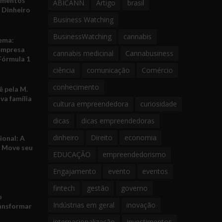
amentos
ABICANN
Artigo
brasil
 Dinheiro
Business Watching
BusinessWatching
cannabis
ema:
empresa
cannabis medicinal
Cannabusiness
Fórmula 1
ciência
comunicação
Comércio
conhecimento
 pela M.
va família
cultura empreendedora
curiosidade
dicas
dicas empreendedoras
dinheiro
Direito
economia
ional: A
e Move seu
EDUCAÇÃO
empreendedorismo
Engajamento
evento
eventos
fintech
gestão
governo
o
Indústrias em geral
inovação
ansformar
internacionalização
investimentos