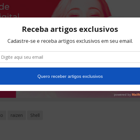
xo
raizen
Shell