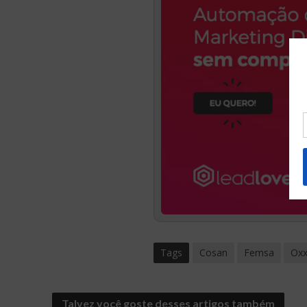
Tags
Cosan
Femsa
Ox
Talvez você goste desses artigos também