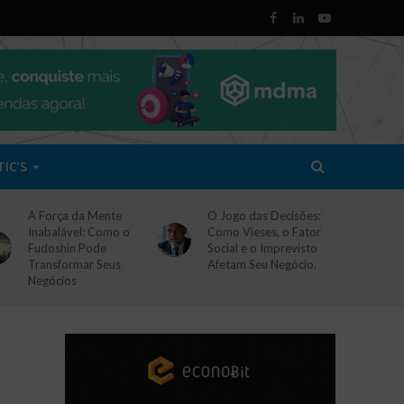
TIC’S
A Força da Mente
O Jogo das Decisões:
Inabalável: Como o
Como Vieses, o Fator
Fudoshin Pode
Social e o Imprevisto
Transformar Seus
Afetam Seu Negócio.
Negócios