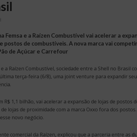
sil
d
a Femsa e a Raízen Combustível vai acelerar a expa
e postos de combustíveis. A nova marca vai competi
Pão de Açúcar e Carrefour
 a Raízen Combustível, sociedade entre a Shell no Brasil c
tima terça-feira (6/8), uma joint venture para expandir se
ncia.
 R$ 1,1 bilhão, vai acelerar a expansão de lojas de postos d
 de lojas de proximidade com a marca Oxxo fora dos postos.
esse novo negócio.
nte comercial da Raízen, explicou que a parceria entre as d