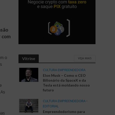
nsão
r com
om o
Vitrine
VEJA MAIS
us
CULTURA EMPREENDEDORA
Elon Musk – Como o CEO
Bilionário da SpaceX e da
e
Tesla está moldando nosso
futuro
 As
CULTURA EMPREENDEDORA
•
EDITORIAL
Empreendedorismo para
uas