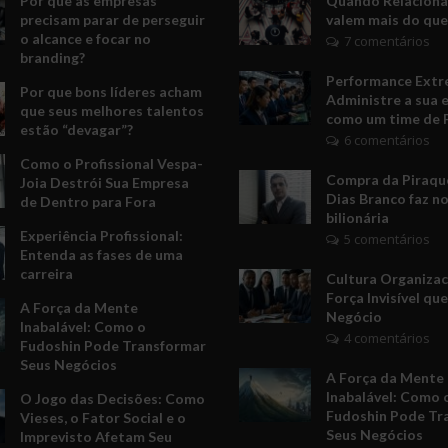
Por que as empresas
Quando Relacion
precisam parar de perseguir
valem mais do que
o alcance e focar no
7 comentários
branding?
Performance Extr
Por que bons líderes acham
Administre a sua 
que seus melhores talentos
como um time de 
estão “devagar”?
6 comentários
Como o Profissional Vespa-
Compra da Piraquê
Joia Destrói Sua Empresa
Dias Branco faz no
de Dentro para Fora
bilionária
Experiência Profissional:
5 comentários
Entenda as fases de uma
carreira
Cultura Organizac
Força Invisível qu
A Força da Mente
Negócio
Inabalável: Como o
4 comentários
Fudoshin Pode Transformar
Seus Negócios
A Força da Mente
Inabalável: Como 
O Jogo das Decisões: Como
Fudoshin Pode Tr
Vieses, o Fator Social e o
Seus Negócios
Imprevisto Afetam Seu