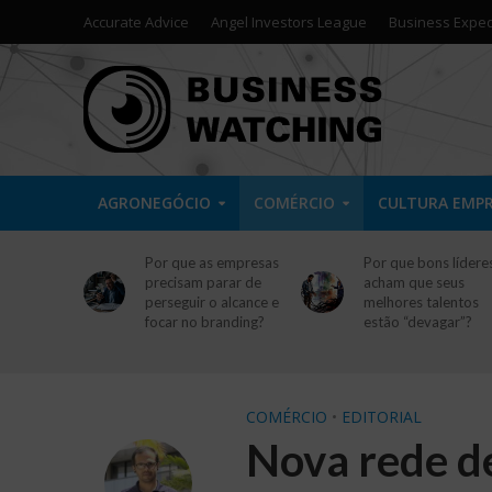
Accurate Advice
Angel Investors League
Business Exped
AGRONEGÓCIO
COMÉRCIO
CULTURA EMP
Por que as empresas
Por que bons lídere
precisam parar de
acham que seus
perseguir o alcance e
melhores talentos
focar no branding?
estão “devagar”?
COMÉRCIO
•
EDITORIAL
Nova rede de