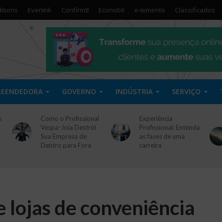
itions
Everlink
Confirm8
Econobit
e-lemento
Classificados
REENDEDORA
GOVERNO
INDÚSTRIA
SERVIÇO
s
Como o Profissional
Experiência
Vespa-Joia Destrói
Profissional: Entenda
Sua Empresa de
as fases de uma
Dentro para Fora
carreira
 lojas de conveniência