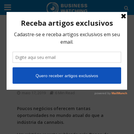
AGRONEGÓCIO
•
COMÉRCIO
•
EDITORIAL
•
INDÚSTRIA
•
SERVIÇO
Indústria da
maconha vai
movimentar US$ 194
bilhões até 2026
maio 17, 2019
6 Min Read
Poucos negócios oferecem tantas
oportunidades no mundo atual do que a
indústria da cannabis.