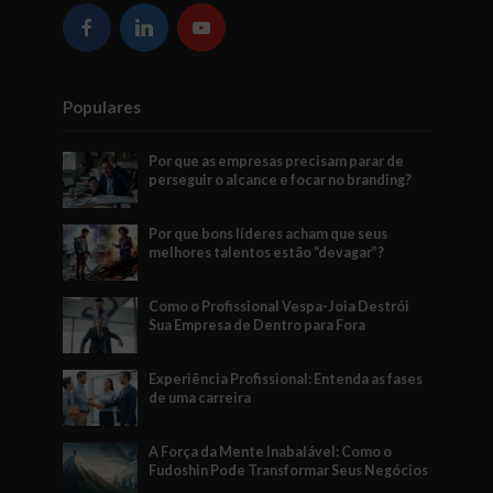
Populares
Por que as empresas precisam parar de
perseguir o alcance e focar no branding?
Por que bons líderes acham que seus
melhores talentos estão “devagar”?
Como o Profissional Vespa-Joia Destrói
Sua Empresa de Dentro para Fora
Experiência Profissional: Entenda as fases
de uma carreira
A Força da Mente Inabalável: Como o
Fudoshin Pode Transformar Seus Negócios