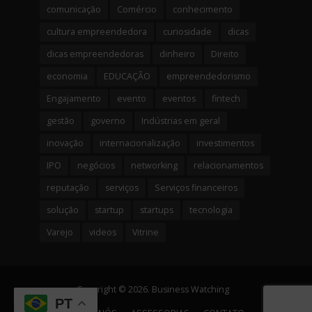
comunicação
Comércio
conhecimento
cultura empreendedora
curiosidade
dicas
dicas empreendedoras
dinheiro
Direito
economia
EDUCAÇÃO
empreendedorismo
Engajamento
evento
eventos
fintech
gestão
governo
Indústrias em geral
inovação
internacionalização
investimentos
IPO
negócios
networking
relacionamentos
reputação
serviços
Serviços financeiros
solução
startup
startups
tecnologia
Varejo
videos
Vitrine
Copyright © 2026. Business Watching
PT