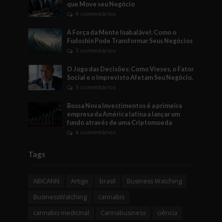
que Move seu Negócio
4 comentários
A Força da Mente Inabalável: Como o
Fudoshin Pode Transformar Seus Negócios
3 comentários
O Jogo das Decisões: Como Vieses, o Fator
Social e o Imprevisto Afetam Seu Negócio.
3 comentários
Bossa Nova Investimentos é a primeira
empresa da América latina a lançar um
fundo através de uma Criptomoeda
4 comentários
Tags
ABICANN
Artigo
brasil
Business Watching
BusinessWatching
cannabis
cannabis medicinal
Cannabusiness
ciência