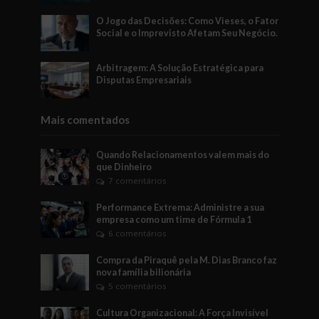
O Jogo das Decisões: Como Vieses, o Fator
Social e o Imprevisto Afetam Seu Negócio.
Arbitragem: A Solução Estratégica para
Disputas Empresariais
Mais comentados
Quando Relacionamentos valem mais do
que Dinheiro
7 comentários
Performance Extrema: Administre a sua
empresa como um time de Fórmula 1
6 comentários
Compra da Piraquê pela M. Dias Branco faz
nova família bilionária
5 comentários
Cultura Organizacional: A Força Invisível