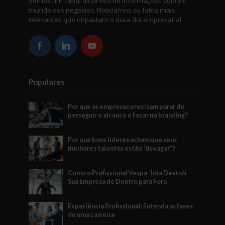
Somos um canal dinâmico de informações sobre o
mundo dos negócios. Noticiamos os fatos mais
relevantes que impactam o dia a dia empresarial.
Populares
Por que as empresas precisam parar de
perseguir o alcance e focar no branding?
Por que bons líderes acham que seus
melhores talentos estão “devagar”?
Como o Profissional Vespa-Joia Destrói
Sua Empresa de Dentro para Fora
Experiência Profissional: Entenda as fases
de uma carreira