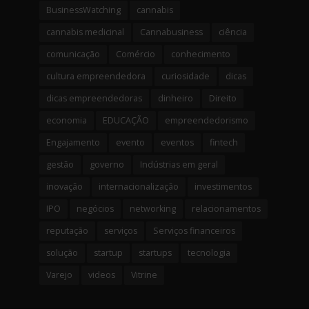
BusinessWatching
cannabis
cannabis medicinal
Cannabusiness
ciência
comunicação
Comércio
conhecimento
cultura empreendedora
curiosidade
dicas
dicas empreendedoras
dinheiro
Direito
economia
EDUCAÇÃO
empreendedorismo
Engajamento
evento
eventos
fintech
gestão
governo
Indústrias em geral
inovação
internacionalização
investimentos
IPO
negócios
networking
relacionamentos
reputação
serviços
Serviços financeiros
solução
startup
startups
tecnologia
Varejo
videos
Vitrine