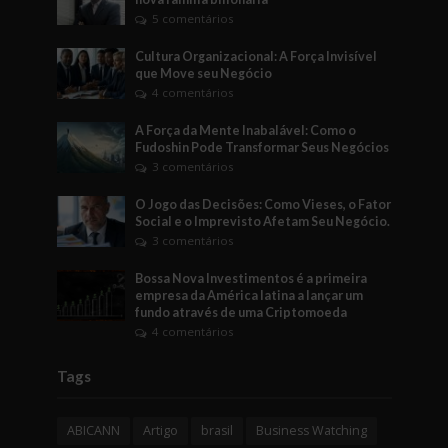
5 comentários
Cultura Organizacional: A Força Invisível
que Move seu Negócio
4 comentários
A Força da Mente Inabalável: Como o
Fudoshin Pode Transformar Seus Negócios
3 comentários
O Jogo das Decisões: Como Vieses, o Fator
Social e o Imprevisto Afetam Seu Negócio.
3 comentários
Bossa Nova Investimentos é a primeira
empresa da América latina a lançar um
fundo através de uma Criptomoeda
4 comentários
Tags
ABICANN
Artigo
brasil
Business Watching