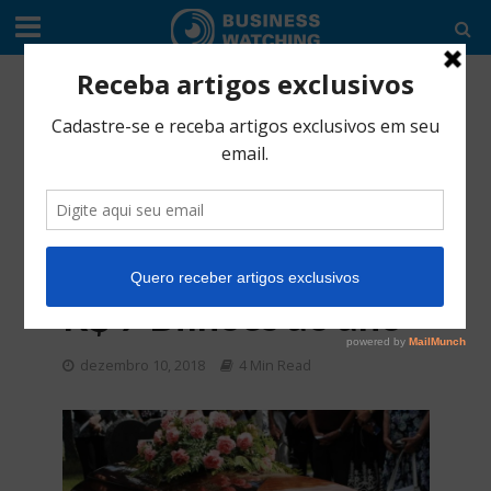
EDITORIAL
•
SERVIÇO
Setor funerário
cresce a passos
largos e soma
faturamento de até
R$ 7 Bilhões ao ano
dezembro 10, 2018
4 Min Read