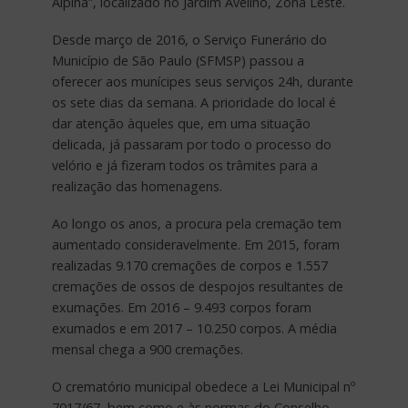
Alpina”, localizado no Jardim Avelino, Zona Leste.
Desde março de 2016, o Serviço Funerário do
Município de São Paulo (SFMSP) passou a
oferecer aos munícipes seus serviços 24h, durante
os sete dias da semana. A prioridade do local é
dar atenção àqueles que, em uma situação
delicada, já passaram por todo o processo do
velório e já fizeram todos os trâmites para a
realização das homenagens.
Ao longo os anos, a procura pela cremação tem
aumentado consideravelmente. Em 2015, foram
realizadas 9.170 cremações de corpos e 1.557
cremações de ossos de despojos resultantes de
exumações. Em 2016 – 9.493 corpos foram
exumados e em 2017 – 10.250 corpos. A média
mensal chega a 900 cremações.
O crematório municipal obedece a Lei Municipal nº
7017/67, bem como e às normas do Conselho