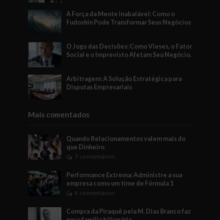
A Força da Mente Inabalável: Como o
Fudoshin Pode Transformar Seus Negócios
O Jogo das Decisões: Como Vieses, o Fator
Social e o Imprevisto Afetam Seu Negócio.
Arbitragem: A Solução Estratégica para
Disputas Empresariais
Mais comentados
Quando Relacionamentos valem mais do
que Dinheiro
7 comentários
Performance Extrema: Administre a sua
empresa como um time de Fórmula 1
6 comentários
Compra da Piraquê pela M. Dias Branco faz
nova família bilionária