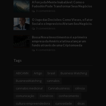
A Força da Mente Inabalável: Como o
Fudoshin Pode Transformar Seus Negócios
3 comentários
O Jogo das Decisões: Como Vieses, o Fator
Social e o Imprevisto Afetam Seu Negócio.
3 comentários
Bossa Nova Investimentos é a primeira
empresa da América latina a lançar um
fundo através de uma Criptomoeda
4 comentários
Tags
ABICANN
Artigo
brasil
Business Watching
BusinessWatching
cannabis
cannabis medicinal
Cannabusiness
ciência
comunicação
Comércio
conhecimento
cultura empreendedora
curiosidade
dicas