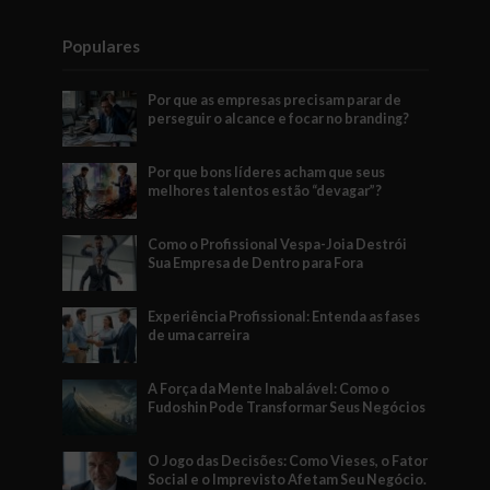
Populares
Por que as empresas precisam parar de
perseguir o alcance e focar no branding?
Por que bons líderes acham que seus
melhores talentos estão “devagar”?
Como o Profissional Vespa-Joia Destrói
Sua Empresa de Dentro para Fora
Experiência Profissional: Entenda as fases
de uma carreira
A Força da Mente Inabalável: Como o
Fudoshin Pode Transformar Seus Negócios
O Jogo das Decisões: Como Vieses, o Fator
Social e o Imprevisto Afetam Seu Negócio.