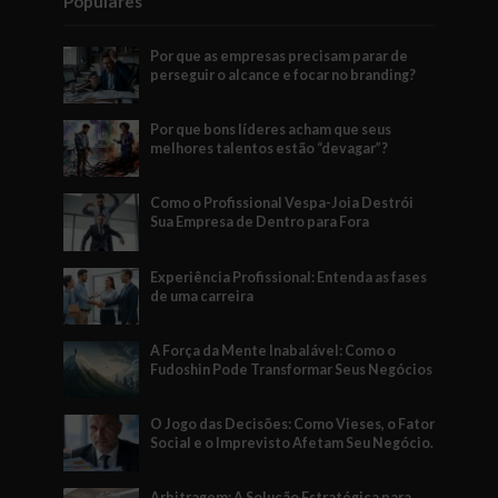
Populares
Por que as empresas precisam parar de
perseguir o alcance e focar no branding?
Por que bons líderes acham que seus
melhores talentos estão “devagar”?
Como o Profissional Vespa-Joia Destrói
Sua Empresa de Dentro para Fora
Experiência Profissional: Entenda as fases
de uma carreira
A Força da Mente Inabalável: Como o
Fudoshin Pode Transformar Seus Negócios
O Jogo das Decisões: Como Vieses, o Fator
Social e o Imprevisto Afetam Seu Negócio.
Arbitragem: A Solução Estratégica para