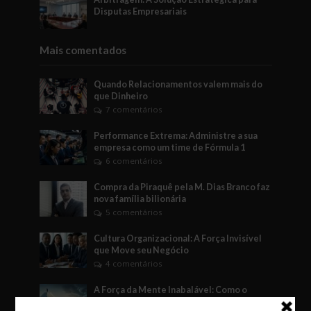
Disputas Empresariais
Mais comentados
Quando Relacionamentos valem mais do
que Dinheiro
7 comentários
Performance Extrema: Administre a sua
empresa como um time de Fórmula 1
6 comentários
Compra da Piraquê pela M. Dias Branco faz
nova família bilionária
5 comentários
Cultura Organizacional: A Força Invisível
que Move seu Negócio
4 comentários
A Força da Mente Inabalável: Como o
Fudoshin Pode Transformar Seus Negócios