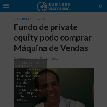
COMÉRCIO
•
EDITORIAL
Fundo de private
equity pode comprar
Máquina de Vendas
junho 8, 2018
3 Min Read
Terceira maior rede
varejista de
eletroeletrônicos –
resultado da fusão
da Ricardo Eletro,
do empresário
Ricardo Nunes (na
foto), e da
Insinuante -busca
investidor para
injetar recursos no
negócio