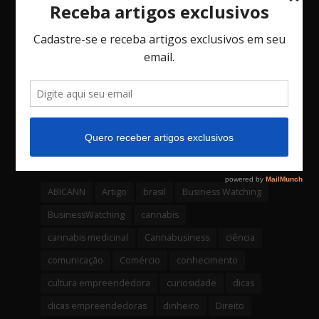
3 comentários
O Jogo das Decisões: Como Vieses, o Fator
Social e o Imprevisto Afetam Seu Negócio.
3 comentários
Bossa Nova Investimentos é a primeira
empresa da América latina a lançar um
fundo através de uma Criptomoeda
4 comentários
Tags
ABICANN
Artigo
brasil
Business Watching
BusinessWatching
cannabis
cannabis medicinal
Cannabusiness
ciência
comunicação
Comércio
conhecimento
cultura empreendedora
curiosidade
dicas
dicas empreendedoras
dinheiro
Direito