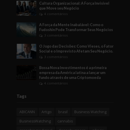
Cultura Organizacional: A Força Invisível
que Move seu Negócio
4 comentários
A Força da Mente Inabalável: Como o
Fudoshin Pode Transformar Seus Negócios
3 comentários
O Jogo das Decisões: Como Vieses, o Fator
Social e o Imprevisto Afetam Seu Negócio.
3 comentários
Bossa Nova Investimentos é a primeira
empresa da América latina a lançar um
fundo através de uma Criptomoeda
4 comentários
Tags
ABICANN
Artigo
brasil
Business Watching
BusinessWatching
cannabis