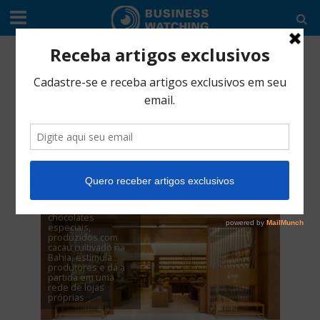
COMÉRCIO
•
EDITORIAL
O jeito sustentável
da Dengo produzir
chocolate
junho 7, 2018
5 Min Read
Marca de
chocolates
especiais,
produzidos com
cacau cultivado na
Bahia, estimula
produtores e dá a
partida em uma
rede de lojas
próprias