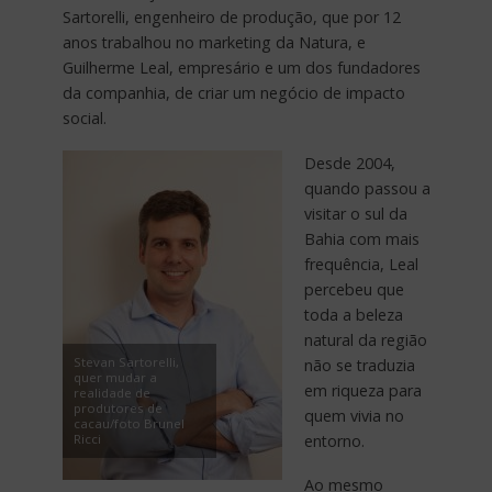
Sartorelli, engenheiro de produção, que por 12
anos trabalhou no marketing da Natura, e
Guilherme Leal, empresário e um dos fundadores
da companhia, de criar um negócio de impacto
social.
Desde 2004,
quando passou a
visitar o sul da
Bahia com mais
frequência, Leal
percebeu que
toda a beleza
natural da região
Stevan Sartorelli,
não se traduzia
quer mudar a
em riqueza para
realidade de
produtores de
quem vivia no
cacau/foto Brunel
Ricci
entorno.
Ao mesmo