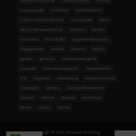
cannabis medicinal
Cannabusiness
ciência
comunicação
Comércio
conhecimento
cultura empreendedora
curiosidade
dicas
dicas empreendedoras
dinheiro
Direito
economia
EDUCAÇÃO
empreendedorismo
Engajamento
evento
eventos
fintech
gestão
governo
Indústrias em geral
inovação
internacionalização
investimentos
IPO
negócios
networking
relacionamentos
reputação
serviços
Serviços financeiros
solução
startup
startups
tecnologia
Varejo
videos
Vitrine
Copyright © 2026. Business Watching