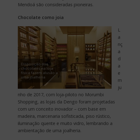
Mendoá são consideradas pioneiras.
Chocolate como joia
L
a
nç
a
d
Disposição dos
a
chocolates na loja
e
física fazem alusão a
uma joalheria
m
ju
nho de 2017, com loja-piloto no Morumbi
Shopping, as lojas da Dengo foram projetadas
com um conceito inovador – com base em
madeira, marcenaria sofisticada, piso rústico,
iluminação quente e muito vidro, lembrando a
ambientação de uma joalheria.