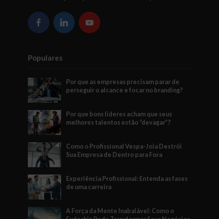
Populares
Por que as empresas precisam parar de
perseguir o alcance e focar no branding?
Por que bons líderes acham que seus
melhores talentos estão “devagar”?
Como o Profissional Vespa-Joia Destrói
Sua Empresa de Dentro para Fora
Experiência Profissional: Entenda as fases
de uma carreira
A Força da Mente Inabalável: Como o