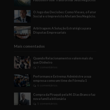
Fudoshin Pode Transformar Seus Negócios
O Jogo das Decisões: Como Vieses, o Fator
Social e o Imprevisto Afetam Seu Negócio.
Arbitragem: A Solução Estratégica para
Disputas Empresariais
Mais comentados
Quando Relacionamentos valem mais do
que Dinheiro
7 comentários
Performance Extrema: Administre a sua
empresa como um time de Fórmula 1
6 comentários
Compra da Piraquê pela M. Dias Branco faz
nova família bilionária
5 comentários