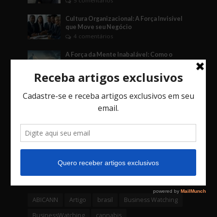
5 comentários
Cultura Organizacional: A Força Invisível
que Move seu Negócio
4 comentários
A Força da Mente Inabalável: Como o
Fudoshin Pode Transformar Seus Negócios
3 comentários
O Jogo das Decisões: Como Vieses, o Fator
Social e o Imprevisto Afetam Seu Negócio.
3 comentários
Bossa Nova Investimentos é a primeira
empresa da América latina a lançar um
fundo através de uma Criptomoeda
4 comentários
Tags
ABICANN
Artigo
brasil
Business Watching
BusinessWatching
cannabis