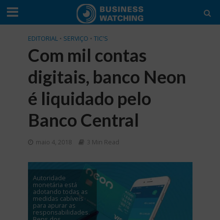
EDITORIAL
•
SERVIÇO
•
TIC'S
Com mil contas
digitais, banco Neon
é liquidado pelo
Banco Central
maio 4, 2018
3 Min Read
Autoridade
monetária está
adotando todas as
medidas cabíveis
para apurar as
responsabilidades.
Bens dos