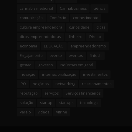
cannabis medicinal
Cannabusiness
ciência
comunicação
Comércio
conhecimento
cultura empreendedora
curiosidade
dicas
dicas empreendedoras
dinheiro
Direito
economia
EDUCAÇÃO
empreendedorismo
Engajamento
evento
eventos
fintech
gestão
governo
Indústrias em geral
inovação
internacionalização
investimentos
IPO
negócios
networking
relacionamentos
reputação
serviços
Serviços financeiros
solução
startup
startups
tecnologia
Varejo
videos
Vitrine