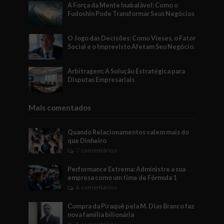
A Força da Mente Inabalável: Como o
Fudoshin Pode Transformar Seus Negócios
O Jogo das Decisões: Como Vieses, o Fator
Social e o Imprevisto Afetam Seu Negócio.
Arbitragem: A Solução Estratégica para
Disputas Empresariais
Mais comentados
Quando Relacionamentos valem mais do
que Dinheiro
7 comentários
Performance Extrema: Administre a sua
empresa como um time de Fórmula 1
6 comentários
Compra da Piraquê pela M. Dias Branco faz
nova família bilionária