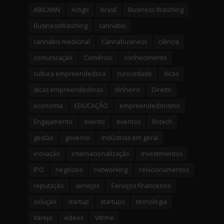
ABICANN
Artigo
brasil
Business Watching
BusinessWatching
cannabis
cannabis medicinal
Cannabusiness
ciência
comunicação
Comércio
conhecimento
cultura empreendedora
curiosidade
dicas
dicas empreendedoras
dinheiro
Direito
economia
EDUCAÇÃO
empreendedorismo
Engajamento
evento
eventos
fintech
gestão
governo
Indústrias em geral
inovação
internacionalização
investimentos
IPO
negócios
networking
relacionamentos
reputação
serviços
Serviços financeiros
solução
startup
startups
tecnologia
Varejo
videos
Vitrine