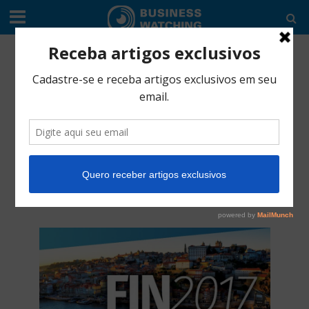
CULTURA EMPREENDEDORA
•
EDITORIAL
Feira & Fórum
Internacional de
Negócios 21 e 23 de
Junho
abril 29, 2017
1 Min Read