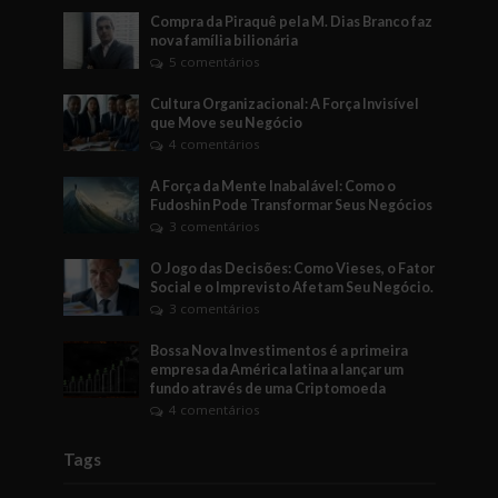
Compra da Piraquê pela M. Dias Branco faz
nova família bilionária
5 comentários
Cultura Organizacional: A Força Invisível
que Move seu Negócio
4 comentários
A Força da Mente Inabalável: Como o
Fudoshin Pode Transformar Seus Negócios
3 comentários
O Jogo das Decisões: Como Vieses, o Fator
Social e o Imprevisto Afetam Seu Negócio.
3 comentários
Bossa Nova Investimentos é a primeira
empresa da América latina a lançar um
fundo através de uma Criptomoeda
4 comentários
Tags