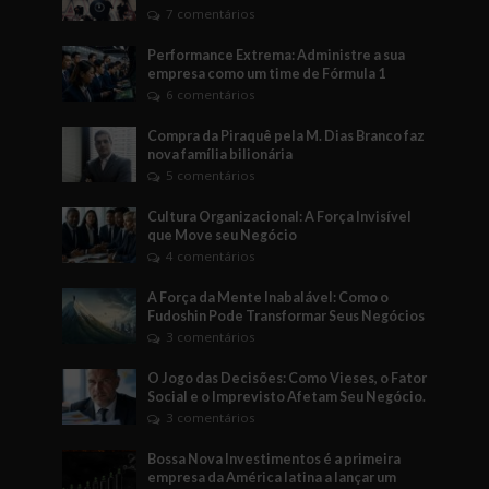
7 comentários
Performance Extrema: Administre a sua
empresa como um time de Fórmula 1
6 comentários
Compra da Piraquê pela M. Dias Branco faz
nova família bilionária
5 comentários
Cultura Organizacional: A Força Invisível
que Move seu Negócio
4 comentários
A Força da Mente Inabalável: Como o
Fudoshin Pode Transformar Seus Negócios
3 comentários
O Jogo das Decisões: Como Vieses, o Fator
Social e o Imprevisto Afetam Seu Negócio.
3 comentários
Bossa Nova Investimentos é a primeira
empresa da América latina a lançar um