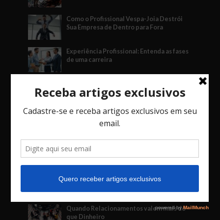
Como o Profissional Vespa-Joia Destrói
Sua Empresa de Dentro para Fora
Experiência Profissional: Entenda as fases
de uma carreira
A Força da Mente Inabalável: Como o
Fudoshin Pode Transformar Seus Negócios
O Jogo das Decisões: Como Vieses, o Fator
Social e o Imprevisto Afetam Seu Negócio.
Arbitragem: A Solução Estratégica para
Disputas Empresariais
Mais comentados
Quando Relacionamentos valem mais do
que Dinheiro