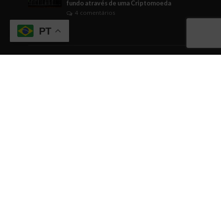
fundo através de uma Criptomoeda
4 comentários
PT
Tags
ABICANN
Artigo
brasil
Business Watching
BusinessWatching
cannabis
cannabis medicinal
Cannabusiness
ciência
comunicação
Comércio
conhecimento
cultura empreendedora
curiosidade
dicas
dicas empreendedoras
dinheiro
Direito
economia
EDUCAÇÃO
empreendedorismo
Engajamento
evento
eventos
fintech
gestão
governo
Indústrias em geral
inovação
internacionalização
investimentos
IPO
negócios
networking
relacionamentos