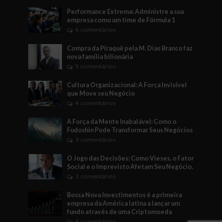
Performance Extrema: Administre a sua
empresa como um time de Fórmula 1
6 comentários
Compra da Piraquê pela M. Dias Branco faz
nova família bilionária
5 comentários
Cultura Organizacional: A Força Invisível
que Move seu Negócio
4 comentários
A Força da Mente Inabalável: Como o
Fudoshin Pode Transformar Seus Negócios
3 comentários
O Jogo das Decisões: Como Vieses, o Fator
Social e o Imprevisto Afetam Seu Negócio.
3 comentários
Bossa Nova Investimentos é a primeira
empresa da América latina a lançar um
fundo através de uma Criptomoeda
4 comentários