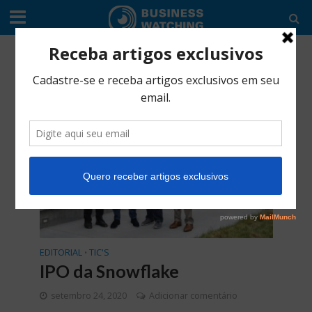
Tag - snowflake
EDITORIAL
TIC'S
•
IPO da Snowflake
setembro 24, 2020
Adicionar comentário