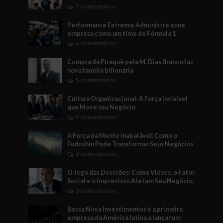
7 comentários
Performance Extrema: Administre a sua
empresa como um time de Fórmula 1
6 comentários
Compra da Piraquê pela M. Dias Branco faz
nova família bilionária
5 comentários
Cultura Organizacional: A Força Invisível
que Move seu Negócio
4 comentários
A Força da Mente Inabalável: Como o
Fudoshin Pode Transformar Seus Negócios
3 comentários
O Jogo das Decisões: Como Vieses, o Fator
Social e o Imprevisto Afetam Seu Negócio.
3 comentários
Bossa Nova Investimentos é a primeira
empresa da América latina a lançar um