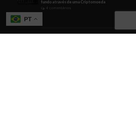
fundo através de uma Criptomoeda
4 comentários
PT
Tags
ABICANN
Artigo
brasil
Business Watching
BusinessWatching
cannabis
cannabis medicinal
Cannabusiness
ciência
comunicação
Comércio
conhecimento
cultura empreendedora
curiosidade
dicas
dicas empreendedoras
dinheiro
Direito
economia
EDUCAÇÃO
empreendedorismo
Engajamento
evento
eventos
fintech
gestão
governo
Indústrias em geral
inovação
internacionalização
investimentos
IPO
negócios
networking
relacionamentos