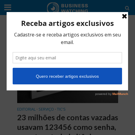
Tag - SI
EDITORIAL
SERVIÇO
TIC'S
•
•
23 milhões de contas vazadas
usavam 123456 como senha,