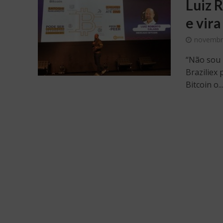
Luiz 
e vira
novembr
“Não sou 
Braziliex 
Bitcoin o..