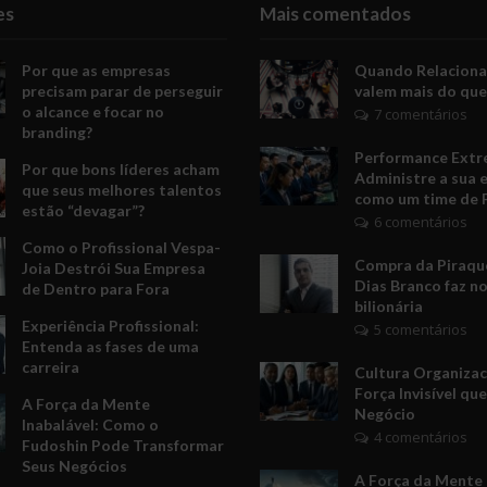
es
Mais comentados
Por que as empresas
Quando Relacion
precisam parar de perseguir
valem mais do que
o alcance e focar no
7 comentários
branding?
Performance Extr
Por que bons líderes acham
Administre a sua 
que seus melhores talentos
como um time de 
estão “devagar”?
6 comentários
Como o Profissional Vespa-
Compra da Piraquê
Joia Destrói Sua Empresa
Dias Branco faz no
de Dentro para Fora
bilionária
Experiência Profissional:
5 comentários
Entenda as fases de uma
carreira
Cultura Organizac
Força Invisível qu
A Força da Mente
Negócio
Inabalável: Como o
4 comentários
Fudoshin Pode Transformar
Seus Negócios
A Força da Mente