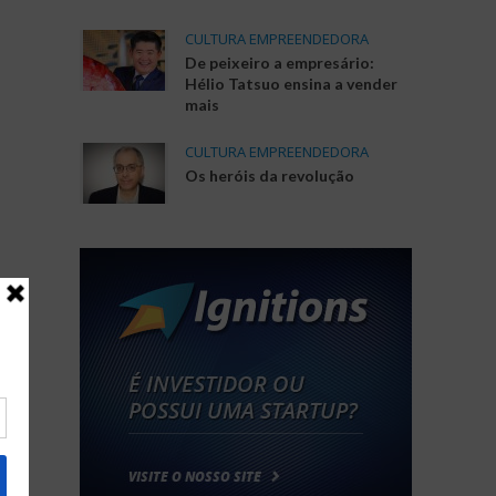
CULTURA EMPREENDEDORA
De peixeiro a empresário:
Hélio Tatsuo ensina a vender
mais
CULTURA EMPREENDEDORA
Os heróis da revolução