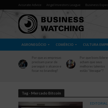
Accurate Advice
Angel Investors League
Business Exped
AGRONEGÓCIO
COMÉRCIO
CULTURA EMP
Por que as empresas
Por que bons lídere
precisam parar de
acham que seus
perseguir o alcance e
melhores talentos
focar no branding?
estão “devagar”?
Tag - Mercado Bitcoin
EDITORIAL