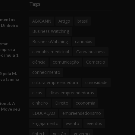
Tags
amentos
ABICANN
Artigo
brasil
 Dinheiro
Business Watching
BusinessWatching
cannabis
ema:
empresa
cannabis medicinal
Cannabusiness
Fórmula 1
ciência
comunicação
Comércio
conhecimento
 pela M.
va família
cultura empreendedora
curiosidade
dicas
dicas empreendedoras
dinheiro
Direito
economia
ional: A
e Move seu
EDUCAÇÃO
empreendedorismo
Engajamento
evento
eventos
fintech
gestão
governo