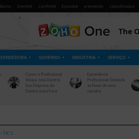
itions
Everlink
Confirm8
Econobit
e-lemento
Classificados
REENDEDORA
GOVERNO
INDÚSTRIA
SERVIÇO
s
Como o Profissional
Experiência
Vespa-Joia Destrói
Profissional: Entenda
Sua Empresa de
as fases de uma
Dentro para Fora
carreira
TIC'S
•