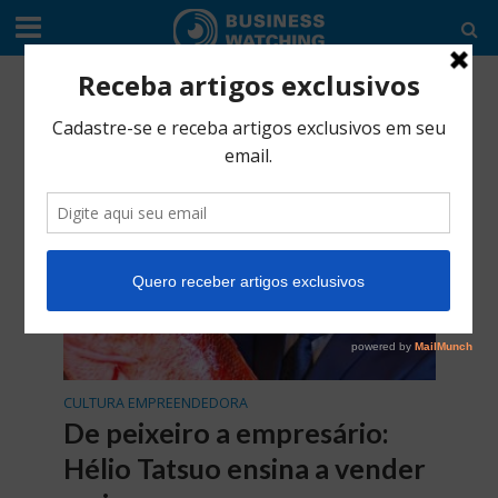
Tag - Hoken International Company
CULTURA EMPREENDEDORA
De peixeiro a empresário:
Hélio Tatsuo ensina a vender