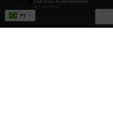
fundo através de uma Criptomoeda
4 comentários
PT
Tags
ABICANN
Artigo
brasil
Business Watching
BusinessWatching
cannabis
cannabis medicinal
Cannabusiness
ciência
comunicação
Comércio
conhecimento
cultura empreendedora
curiosidade
dicas
dicas empreendedoras
dinheiro
Direito
economia
EDUCAÇÃO
empreendedorismo
Engajamento
evento
eventos
fintech
gestão
governo
Indústrias em geral
inovação
internacionalização
investimentos
IPO
negócios
networking
relacionamentos