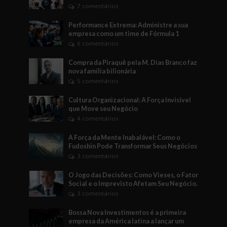
7 comentários
Performance Extrema: Administre a sua
empresa como um time de Fórmula 1
6 comentários
Compra da Piraquê pela M. Dias Branco faz
nova família bilionária
5 comentários
Cultura Organizacional: A Força Invisível
que Move seu Negócio
4 comentários
A Força da Mente Inabalável: Como o
Fudoshin Pode Transformar Seus Negócios
3 comentários
O Jogo das Decisões: Como Vieses, o Fator
Social e o Imprevisto Afetam Seu Negócio.
3 comentários
Bossa Nova Investimentos é a primeira
empresa da América latina a lançar um