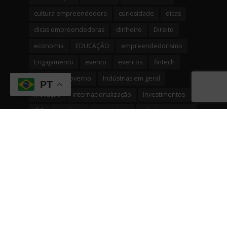
cultura empreendedora
curiosidade
dicas
dicas empreendedoras
dinheiro
Direito
economia
EDUCAÇÃO
empreendedorismo
Engajamento
evento
eventos
fintech
gestão
governo
Indústrias em geral
PT
inovação
internacionalização
investimentos
IPO
negócios
networking
relacionamentos
reputação
serviços
Serviços financeiros
solução
startup
startups
tecnologia
Varejo
videos
Vitrine
Copyright © 2026. Business Watching
SOBRE NÓS
ASSESSORIAS
CONTATO