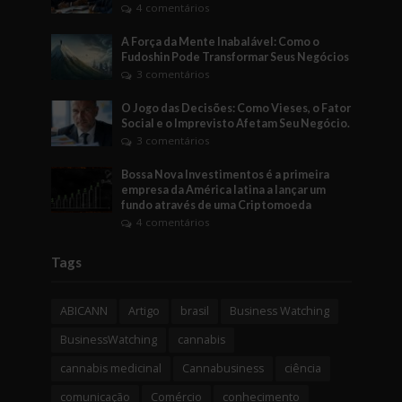
4 comentários
A Força da Mente Inabalável: Como o
Fudoshin Pode Transformar Seus Negócios
3 comentários
O Jogo das Decisões: Como Vieses, o Fator
Social e o Imprevisto Afetam Seu Negócio.
3 comentários
Bossa Nova Investimentos é a primeira
empresa da América latina a lançar um
fundo através de uma Criptomoeda
4 comentários
Tags
ABICANN
Artigo
brasil
Business Watching
BusinessWatching
cannabis
cannabis medicinal
Cannabusiness
ciência
comunicação
Comércio
conhecimento