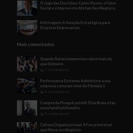
O Jogo das Decisões: Como Vieses, o Fator
Social e o Imprevisto Afetam Seu Negócio.
Arbitragem: A Solução Estratégica para
Disputas Empresariais
Mais comentados
Quando Relacionamentos valem mais do
que Dinheiro
7 comentários
Performance Extrema: Administre a sua
empresa como um time de Fórmula 1
6 comentários
Compra da Piraquê pela M. Dias Branco faz
nova família bilionária
5 comentários
Cultura Organizacional: A Força Invisível
que Move seu Negócio