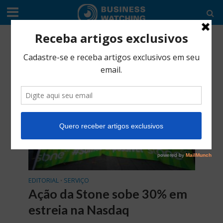
Tag - Goldman Sachs
EDITORIAL
SERVIÇO
•
Ação da Stone sobe 30% em
estreia na Nasdaq