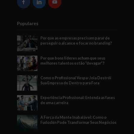
Populares
Por que as empresas precisam parar de
perseguir o alcance e focar no branding?
Por que bons líderes acham que seus
melhores talentos estão “devagar”?
Como o Profissional Vespa-Joia Destrói
Sua Empresa de Dentro para Fora
Experiência Profissional: Entenda as fases
de uma carreira
A Força da Mente Inabalável: Como o
Fudoshin Pode Transformar Seus Negócios