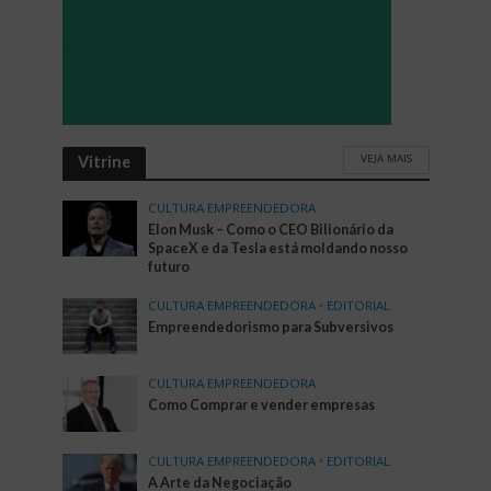
VEJA MAIS
Vitrine
CULTURA EMPREENDEDORA
Elon Musk – Como o CEO Bilionário da
SpaceX e da Tesla está moldando nosso
futuro
CULTURA EMPREENDEDORA
•
EDITORIAL
Empreendedorismo para Subversivos
CULTURA EMPREENDEDORA
Como Comprar e vender empresas
CULTURA EMPREENDEDORA
•
EDITORIAL
A Arte da Negociação