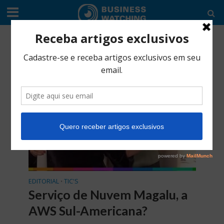
Tag - AWS
EDITORIAL
TIC'S
•
Serviço de Nuvem Magalu, a
AWS Sul-Americana?