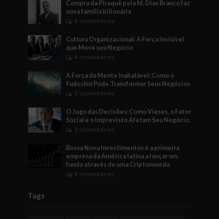
Compra da Piraquê pela M. Dias Branco faz
nova família bilionária
5 comentários
Cultura Organizacional: A Força Invisível
que Move seu Negócio
4 comentários
A Força da Mente Inabalável: Como o
Fudoshin Pode Transformar Seus Negócios
3 comentários
O Jogo das Decisões: Como Vieses, o Fator
Social e o Imprevisto Afetam Seu Negócio.
3 comentários
Bossa Nova Investimentos é a primeira
empresa da América latina a lançar um
fundo através de uma Criptomoeda
4 comentários
Tags