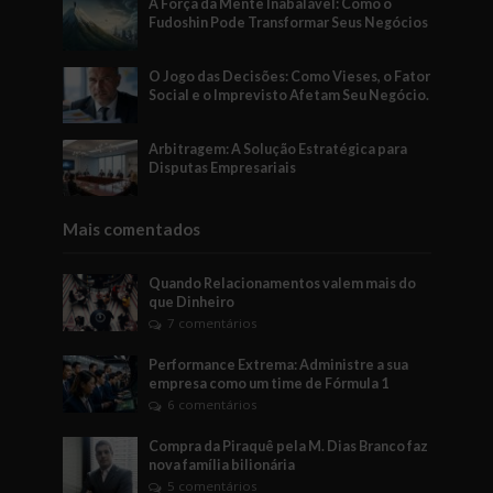
A Força da Mente Inabalável: Como o
Fudoshin Pode Transformar Seus Negócios
O Jogo das Decisões: Como Vieses, o Fator
Social e o Imprevisto Afetam Seu Negócio.
Arbitragem: A Solução Estratégica para
Disputas Empresariais
Mais comentados
Quando Relacionamentos valem mais do
que Dinheiro
7 comentários
Performance Extrema: Administre a sua
empresa como um time de Fórmula 1
6 comentários
Compra da Piraquê pela M. Dias Branco faz
nova família bilionária
5 comentários