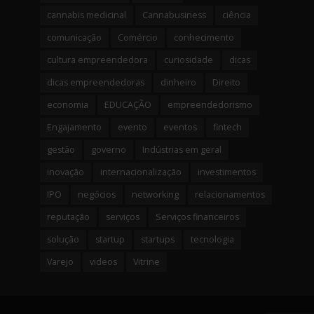
cannabis medicinal
Cannabusiness
ciência
comunicação
Comércio
conhecimento
cultura empreendedora
curiosidade
dicas
dicas empreendedoras
dinheiro
Direito
economia
EDUCAÇÃO
empreendedorismo
Engajamento
evento
eventos
fintech
gestão
governo
Indústrias em geral
inovação
internacionalização
investimentos
IPO
negócios
networking
relacionamentos
reputação
serviços
Serviços financeiros
solução
startup
startups
tecnologia
Varejo
videos
Vitrine