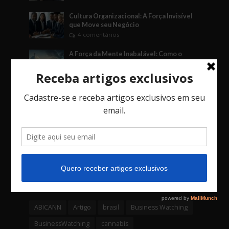
Cultura Organizacional: A Força Invisível
que Move seu Negócio
4 comentários
A Força da Mente Inabalável: Como o
Fudoshin Pode Transformar Seus Negócios
3 comentários
O Jogo das Decisões: Como Vieses, o Fator
Social e o Imprevisto Afetam Seu Negócio.
3 comentários
Bossa Nova Investimentos é a primeira
empresa da América latina a lançar um
fundo através de uma Criptomoeda
4 comentários
Tags
ABICANN
Artigo
brasil
Business Watching
BusinessWatching
cannabis