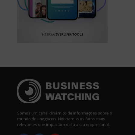
Somos um canal dinâmico de informações sobre o
mundo dos negócios. Noticiamos os fatos mais
relevantes que impactam o dia a dia empresarial.