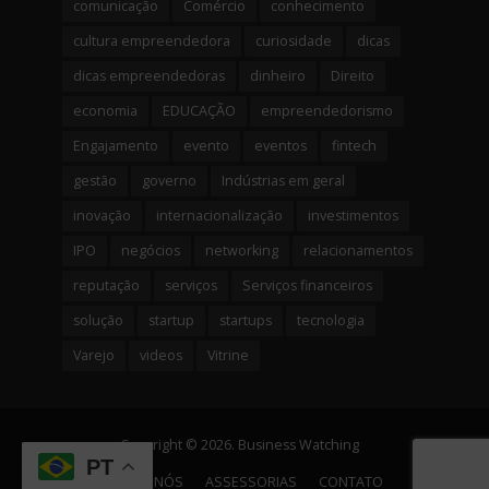
comunicação
Comércio
conhecimento
cultura empreendedora
curiosidade
dicas
dicas empreendedoras
dinheiro
Direito
economia
EDUCAÇÃO
empreendedorismo
Engajamento
evento
eventos
fintech
gestão
governo
Indústrias em geral
inovação
internacionalização
investimentos
IPO
negócios
networking
relacionamentos
reputação
serviços
Serviços financeiros
solução
startup
startups
tecnologia
Varejo
videos
Vitrine
Copyright © 2026. Business Watching
PT
SOBRE NÓS
ASSESSORIAS
CONTATO