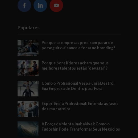
Populares
Por que as empresas precisam parar de
perseguir o alcance e focar no branding?
Por que bons líderes acham que seus
melhores talentos estão “devagar”?
Como o Profissional Vespa-Joia Destrói
Sua Empresa de Dentro para Fora
Experiência Profissional: Entenda as fases
de uma carreira
A Força da Mente Inabalável: Como o
Fudoshin Pode Transformar Seus Negócios