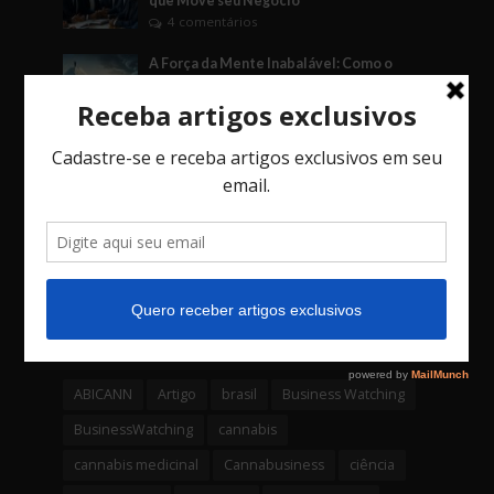
que Move seu Negócio
4 comentários
A Força da Mente Inabalável: Como o
Fudoshin Pode Transformar Seus Negócios
3 comentários
O Jogo das Decisões: Como Vieses, o Fator
Social e o Imprevisto Afetam Seu Negócio.
3 comentários
Bossa Nova Investimentos é a primeira
empresa da América latina a lançar um
fundo através de uma Criptomoeda
4 comentários
Tags
ABICANN
Artigo
brasil
Business Watching
BusinessWatching
cannabis
cannabis medicinal
Cannabusiness
ciência