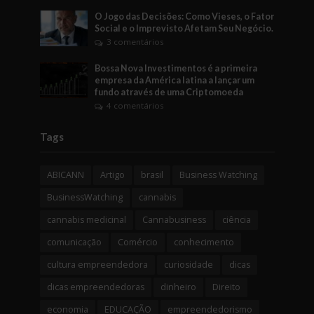
O Jogo das Decisões: Como Vieses, o Fator
Social e o Imprevisto Afetam Seu Negócio.
3 comentários
Bossa Nova Investimentos é a primeira
empresa da América latina a lançar um
fundo através de uma Criptomoeda
4 comentários
Tags
ABICANN
Artigo
brasil
Business Watching
BusinessWatching
cannabis
cannabis medicinal
Cannabusiness
ciência
comunicação
Comércio
conhecimento
cultura empreendedora
curiosidade
dicas
dicas empreendedoras
dinheiro
Direito
economia
EDUCAÇÃO
empreendedorismo