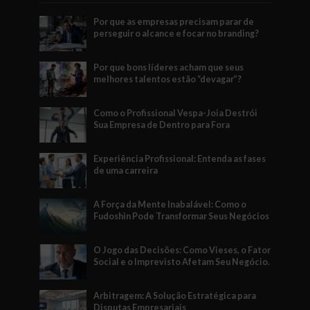
Por que as empresas precisam parar de
perseguir o alcance e focar no branding?
Por que bons líderes acham que seus
melhores talentos estão “devagar”?
Como o Profissional Vespa-Joia Destrói
Sua Empresa de Dentro para Fora
Experiência Profissional: Entenda as fases
de uma carreira
A Força da Mente Inabalável: Como o
Fudoshin Pode Transformar Seus Negócios
O Jogo das Decisões: Como Vieses, o Fator
Social e o Imprevisto Afetam Seu Negócio.
Arbitragem: A Solução Estratégica para
Disputas Empresariais