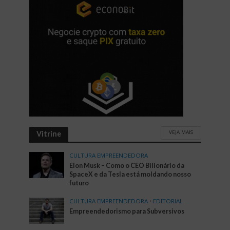
VEJA MAIS
Vitrine
CULTURA EMPREENDEDORA
Elon Musk – Como o CEO Bilionário da
SpaceX e da Tesla está moldando nosso
futuro
CULTURA EMPREENDEDORA
•
EDITORIAL
Empreendedorismo para Subversivos