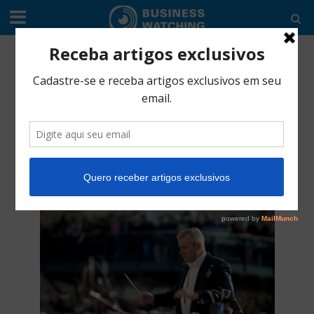
CULTURA EMPREENDEDORA
•
ESPECIAIS
Liderança: a
maestria da
condução de um time
janeiro 7, 2019
3 Min Read