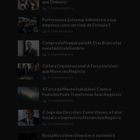
que Dinheiro
7 comentários
Performance Extrema: Administre a sua
empresa como um time de Fórmula 1
6 comentários
Compra da Piraquê pela M. Dias Branco faz
nova família bilionária
5 comentários
Cultura Organizacional: A Força Invisível
que Move seu Negócio
4 comentários
A Força da Mente Inabalável: Como o
Fudoshin Pode Transformar Seus Negócios
3 comentários
O Jogo das Decisões: Como Vieses, o Fator
Social e o Imprevisto Afetam Seu Negócio.
3 comentários
Bossa Nova Investimentos é a primeira