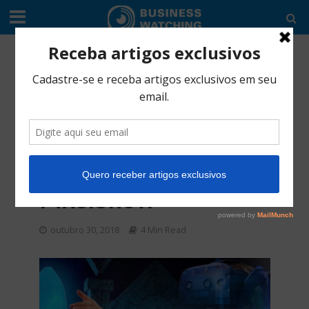
COMÉRCIO
•
EDITORIAL
•
SERVIÇO
•
TIC'S
Tapps VR leva
experiência de
Realidade Virtual
Multi-Sensorial ao
PixelShow
outubro 30, 2018
4 Min Read