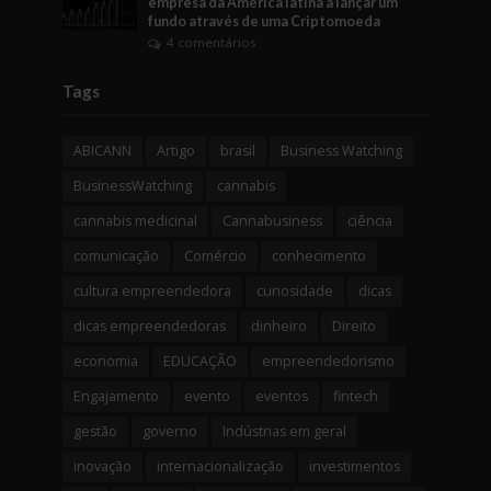
empresa da América latina a lançar um
fundo através de uma Criptomoeda
4 comentários
Tags
ABICANN
Artigo
brasil
Business Watching
BusinessWatching
cannabis
cannabis medicinal
Cannabusiness
ciência
comunicação
Comércio
conhecimento
cultura empreendedora
curiosidade
dicas
dicas empreendedoras
dinheiro
Direito
economia
EDUCAÇÃO
empreendedorismo
Engajamento
evento
eventos
fintech
gestão
governo
Indústrias em geral
inovação
internacionalização
investimentos