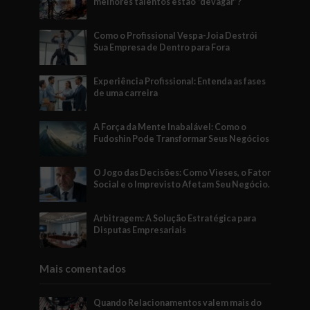
melhores talentos estão “devagar”?
Como o Profissional Vespa-Joia Destrói
Sua Empresa de Dentro para Fora
Experiência Profissional: Entenda as fases
de uma carreira
A Força da Mente Inabalável: Como o
Fudoshin Pode Transformar Seus Negócios
O Jogo das Decisões: Como Vieses, o Fator
Social e o Imprevisto Afetam Seu Negócio.
Arbitragem: A Solução Estratégica para
Disputas Empresariais
Mais comentados
Quando Relacionamentos valem mais do