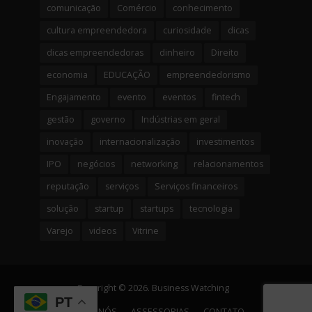
comunicação
Comércio
conhecimento
cultura empreendedora
curiosidade
dicas
dicas empreendedoras
dinheiro
Direito
economia
EDUCAÇÃO
empreendedorismo
Engajamento
evento
eventos
fintech
gestão
governo
Indústrias em geral
inovação
internacionalização
investimentos
IPO
negócios
networking
relacionamentos
reputação
serviços
Serviços financeiros
solução
startup
startups
tecnologia
Varejo
videos
Vitrine
Copyright © 2026. Business Watching
PT
SOBRE NÓS
ASSESSORIAS
CONTATO