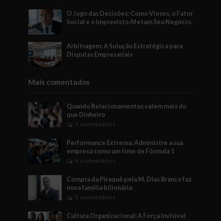
O Jogo das Decisões: Como Vieses, o Fator
Social e o Imprevisto Afetam Seu Negócio.
Arbitragem: A Solução Estratégica para
Disputas Empresariais
Mais comentados
Quando Relacionamentos valem mais do
que Dinheiro
7 comentários
Performance Extrema: Administre a sua
empresa como um time de Fórmula 1
6 comentários
Compra da Piraquê pela M. Dias Branco faz
nova família bilionária
5 comentários
Cultura Organizacional: A Força Invisível