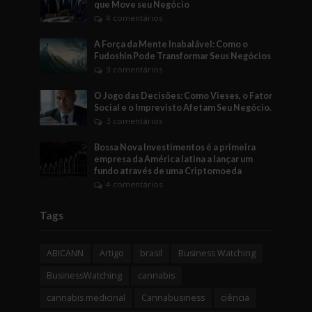
que Move seu Negócio
4 comentários
A Força da Mente Inabalável: Como o
Fudoshin Pode Transformar Seus Negócios
3 comentários
O Jogo das Decisões: Como Vieses, o Fator
Social e o Imprevisto Afetam Seu Negócio.
3 comentários
Bossa Nova Investimentos é a primeira
empresa da América latina a lançar um
fundo através de uma Criptomoeda
4 comentários
Tags
ABICANN
Artigo
brasil
Business Watching
BusinessWatching
cannabis
cannabis medicinal
Cannabusiness
ciência