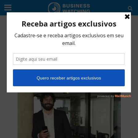
COMÉRCIO
•
EDITORIAL
•
EDITORIAL
•
SERVIÇO
Trocafone: Vai trocar
de celular? Empresa
compra seu usado
maio 28, 2018
2 Min Read