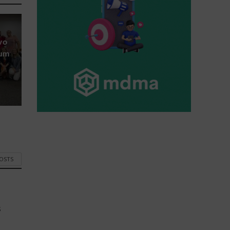
vo
rum
POSTS
s