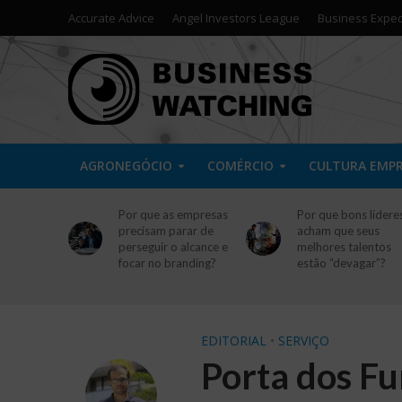
Accurate Advice
Angel Investors League
Business Exped
AGRONEGÓCIO
COMÉRCIO
CULTURA EMP
Por que as empresas
Por que bons lídere
precisam parar de
acham que seus
perseguir o alcance e
melhores talentos
focar no branding?
estão “devagar”?
EDITORIAL
•
SERVIÇO
Porta dos Fu