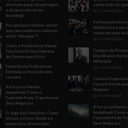
precisam parar de perseguir
valem mais do que
o alcance e focar no
7 comentários
branding?
Performance Extr
Por que bons líderes acham
Administre a sua 
que seus melhores talentos
como um time de 
estão “devagar”?
6 comentários
Como o Profissional Vespa-
Compra da Piraquê
Joia Destrói Sua Empresa
Dias Branco faz no
de Dentro para Fora
bilionária
Experiência Profissional:
5 comentários
Entenda as fases de uma
carreira
Cultura Organizac
Força Invisível qu
A Força da Mente
Negócio
Inabalável: Como o
4 comentários
Fudoshin Pode Transformar
Seus Negócios
A Força da Mente
Inabalável: Como 
O Jogo das Decisões: Como
Fudoshin Pode Tr
Vieses, o Fator Social e o
Seus Negócios
Imprevisto Afetam Seu