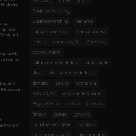
ABICANN
Artigo
brasil
 Dinheiro
Business Watching
BusinessWatching
cannabis
ema:
empresa
cannabis medicinal
Cannabusiness
Fórmula 1
ciência
comunicação
Comércio
conhecimento
 pela M.
va família
cultura empreendedora
curiosidade
dicas
dicas empreendedoras
dinheiro
Direito
economia
ional: A
e Move seu
EDUCAÇÃO
empreendedorismo
Engajamento
evento
eventos
fintech
gestão
governo
o
Indústrias em geral
inovação
ansformar
internacionalização
investimentos