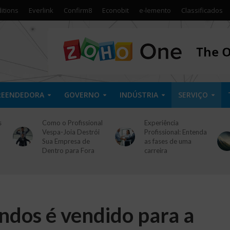
itions
Everlink
Confirm8
Econobit
e-lemento
Classificados
REENDEDORA
GOVERNO
INDÚSTRIA
SERVIÇO
s
Como o Profissional
Experiência
Vespa-Joia Destrói
Profissional: Entenda
Sua Empresa de
as fases de uma
Dentro para Fora
carreira
ndos é vendido para a