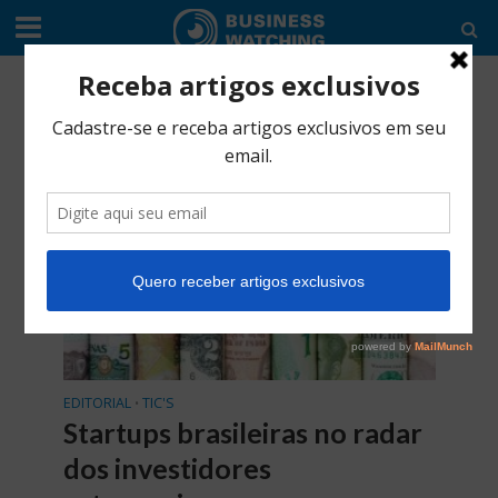
Tag - Zaclis
EDITORIAL
TIC'S
•
Startups brasileiras no radar
dos investidores