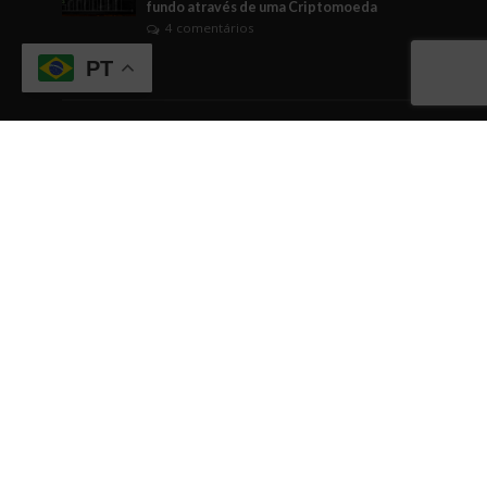
fundo através de uma Criptomoeda
4 comentários
PT
Tags
ABICANN
Artigo
brasil
Business Watching
BusinessWatching
cannabis
cannabis medicinal
Cannabusiness
ciência
comunicação
Comércio
conhecimento
cultura empreendedora
curiosidade
dicas
dicas empreendedoras
dinheiro
Direito
economia
EDUCAÇÃO
empreendedorismo
Engajamento
evento
eventos
fintech
gestão
governo
Indústrias em geral
inovação
internacionalização
investimentos
IPO
negócios
networking
relacionamentos