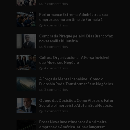
7 comentários
Performance Extrema: Administre a sua
empresa como um time de Fórmula 1
6 comentários
Compra da Piraquê pela M. Dias Branco faz
nova família bilionária
5 comentários
Cultura Organizacional: A Força Invisível
que Move seu Negócio
4 comentários
A Força da Mente Inabalável: Como o
Fudoshin Pode Transformar Seus Negócios
3 comentários
O Jogo das Decisões: Como Vieses, o Fator
Social e o Imprevisto Afetam Seu Negócio.
3 comentários
Bossa Nova Investimentos é a primeira
empresa da América latina a lançar um