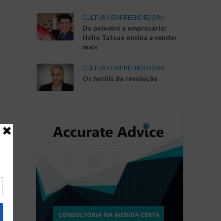
CULTURA EMPREENDEDORA
De peixeiro a empresário:
Hélio Tatsuo ensina a vender
mais
CULTURA EMPREENDEDORA
Os heróis da revolução