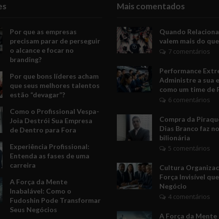
es
Mais comentados
Por que as empresas
Quando Relacion
precisam parar de perseguir
valem mais do que
o alcance e focar no
7 comentários
branding?
Performance Extr
Por que bons líderes acham
Administre a sua 
que seus melhores talentos
como um time de 
estão “devagar”?
6 comentários
Como o Profissional Vespa-
Compra da Piraquê
Joia Destrói Sua Empresa
Dias Branco faz no
de Dentro para Fora
bilionária
Experiência Profissional:
5 comentários
Entenda as fases de uma
carreira
Cultura Organizac
Força Invisível qu
A Força da Mente
Negócio
Inabalável: Como o
4 comentários
Fudoshin Pode Transformar
Seus Negócios
A Força da Mente