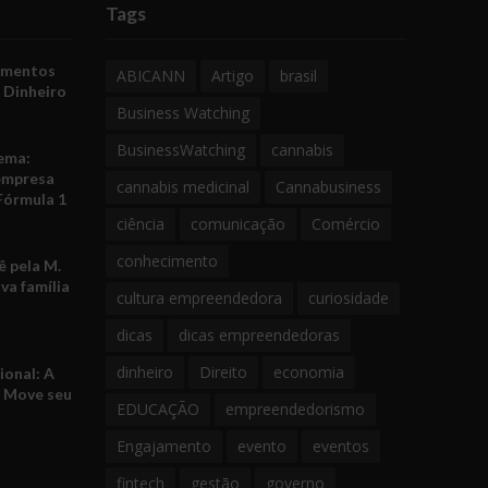
Tags
amentos
ABICANN
Artigo
brasil
 Dinheiro
Business Watching
BusinessWatching
cannabis
ema:
empresa
cannabis medicinal
Cannabusiness
Fórmula 1
ciência
comunicação
Comércio
conhecimento
 pela M.
va família
cultura empreendedora
curiosidade
dicas
dicas empreendedoras
dinheiro
Direito
economia
ional: A
e Move seu
EDUCAÇÃO
empreendedorismo
Engajamento
evento
eventos
fintech
gestão
governo