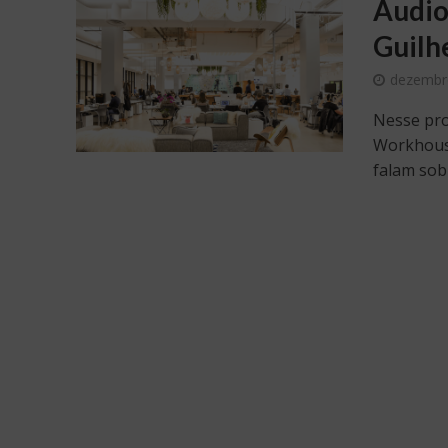
Audio
Guilh
dezembr
Nesse pro
Workhouse
falam sobr