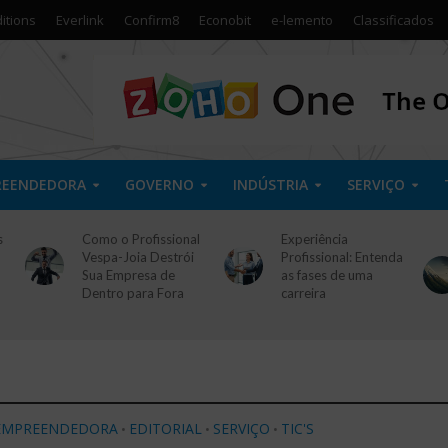
itions
Everlink
Confirm8
Econobit
e-lemento
Classificados
REENDEDORA
GOVERNO
INDÚSTRIA
SERVIÇO
s
Como o Profissional
Experiência
Vespa-Joia Destrói
Profissional: Entenda
Sua Empresa de
as fases de uma
Dentro para Fora
carreira
EMPREENDEDORA
EDITORIAL
SERVIÇO
TIC'S
•
•
•