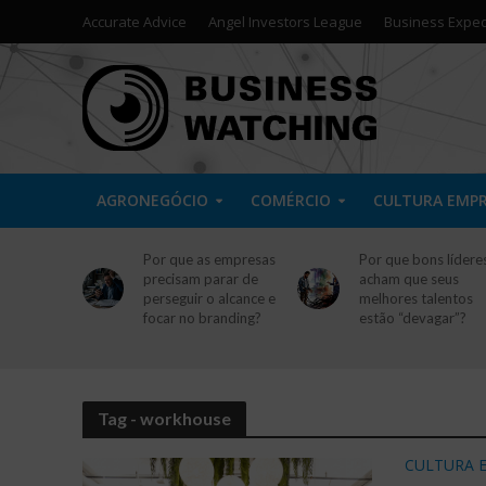
Accurate Advice
Angel Investors League
Business Exped
AGRONEGÓCIO
COMÉRCIO
CULTURA EMP
Por que as empresas
Por que bons lídere
precisam parar de
acham que seus
perseguir o alcance e
melhores talentos
focar no branding?
estão “devagar”?
Tag - workhouse
CULTURA 