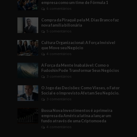
empresa como um time de Fórmula 1
6 comentários
Compra da Piraquê pela M. Dias Branco faz
nova família bilionária
5 comentários
Cultura Organizacional: A Força Invisível
que Move seu Negócio
4 comentários
A Força da Mente Inabalável: Como o
Fudoshin Pode Transformar Seus Negócios
3 comentários
O Jogo das Decisões: Como Vieses, o Fator
Social e o Imprevisto Afetam Seu Negócio.
3 comentários
Bossa Nova Investimentos é a primeira
empresa da América latina a lançar um
fundo através de uma Criptomoeda
4 comentários