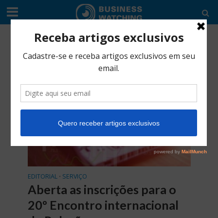
Tag - Valor Econômico
EDITORIAL
SERVIÇO
•
Aberta as inscrições para o
20º Encontro internacional