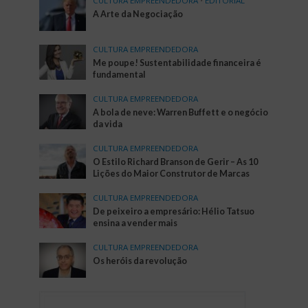
CULTURA EMPREENDEDORA
•
EDITORIAL
A Arte da Negociação
CULTURA EMPREENDEDORA
Me poupe! Sustentabilidade financeira é
fundamental
CULTURA EMPREENDEDORA
A bola de neve: Warren Buffett e o negócio
da vida
CULTURA EMPREENDEDORA
O Estilo Richard Branson de Gerir – As 10
Lições do Maior Construtor de Marcas
CULTURA EMPREENDEDORA
De peixeiro a empresário: Hélio Tatsuo
ensina a vender mais
CULTURA EMPREENDEDORA
Os heróis da revolução